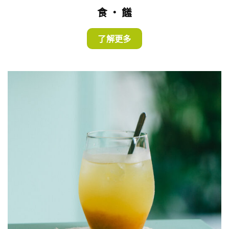
食 ・ 饈
了解更多