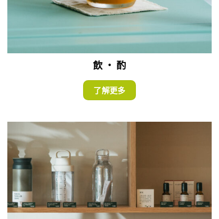
飲 ・ 酌
了解更多