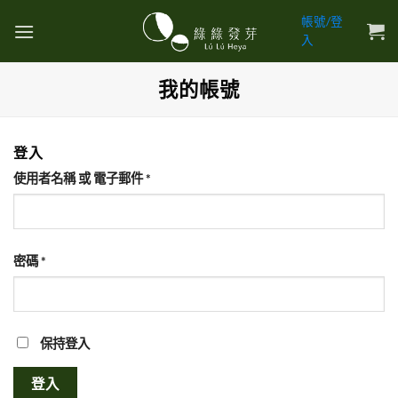
Skip
帳號/登
to
入
content
我的帳號
登入
必
使用者名稱 或 電子郵件
*
填
必
密碼
*
填
保持登入
登入