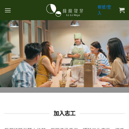
Skip
帳號/登
to
入
content
加入志工