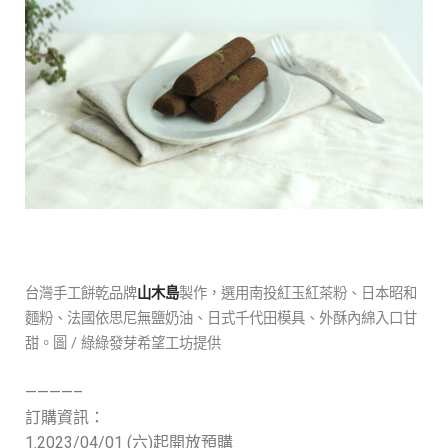
台灣手工餅乾品牌
山木島
製作，選用南投紅玉紅茶粉、日本昭和
麵粉、法國依思尼無鹽奶油、日式千代田模具、外酥內綿入口甘
甜。圖 / 綠綠發芽希望工坊提供
————–
訂購資訊：
1.2023/04/01 (六)
起開放預購