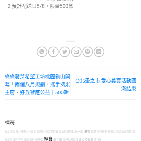
2.預計配送日5/8，限量500盒
綠綠發芽希望工坊桃園龜山開
台北蚤之市 愛心義賣活動圓
幕！兩個八月規劃，攜手擠米
滿結束
主廚、好丘響應公益｜500輯
標籤
選物
龜山場租
身心障礙工作機會
面膜組
辦公室租借
龜山抓周活動
逗一起
面膜
陽光菓菓
馬玉山
陶瓷公仔彩繪
邊
輕食
緣工事
週末市集
週歲儀式
預購禮
週年慶
身障就業支持
身心障礙者
雪Q餅