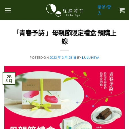
帳號/登
入
「青春予詩 」母親節限定禮盒 預購上
線
POSTED ON
2023 年 3 月 28 日
BY
LULUHEYA
28
3 月