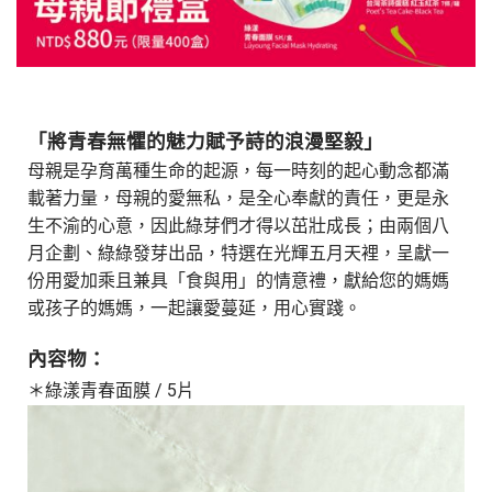
「將青春無懼的魅力賦予詩的浪漫堅毅」
母親是孕育萬種生命的起源，每一時刻的起心動念都滿
載著力量，母親的愛無私，是全心奉獻的責任，更是永
生不渝的心意，因此綠芽們才得以茁壯成長；由兩個八
月企劃、綠綠發芽出品，特選在光輝五月天裡，呈獻一
份用愛加乘且兼具「食與用」的情意禮，獻給您的媽媽
或孩子的媽媽，一起讓愛蔓延，用心實踐。
內容物：
＊綠漾青春面膜
/ 5
片