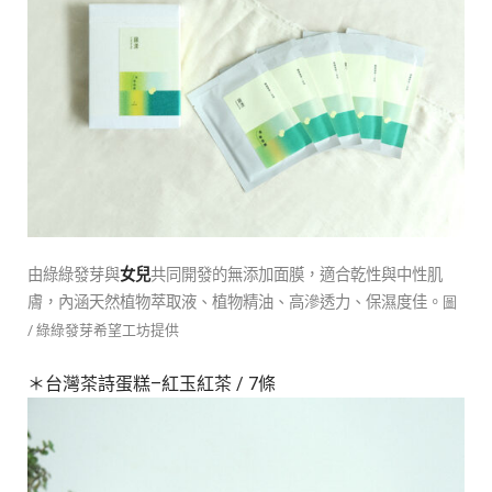
由綠綠發芽與
女兒
共同開發的無添加面膜，適合乾性與中性肌
膚，內涵天然植物萃取液、植物精油、高滲透力、保濕度佳。
圖
/ 綠綠發芽希望工坊提供
＊台灣茶詩蛋糕
–
紅玉紅茶
/ 7
條