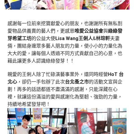
感謝每一位前來挖寶獻愛心的朋友，也謝謝所有無私割
愛物品供義賣的藝人們，更感恩
唯愛公益協會
與
綠綠發
芽希望工坊
的公益大使
Lisa Wang
王俐人
&
林琮軒
夫妻
倆，團結身邊眾多藝人朋友的力量，使小小的力量化為
大大的愛，讓每個人透過不同方式貢獻自己的心意，也
藉此讓更多人認識綠綠發芽！！
親愛的王俐人除了忙碌演藝事業外，還同時經營
HoT
台
北心
，卻仍一手包辦了此次
台北蚤之市
的活動文宣與企
劃！再多的話語都道不盡滿滿的感謝，只能深藏在心
裡，就讓這份滿溢的愛與感謝化為堅韌、強勁的力量，
持續地希望發芽吧！