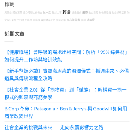
標籤
輕食
選物
馬玉山
陽光菓菓
身心障礙工作機會
逗一起
邊緣工事
週歲儀式
龜山場租
辦公室租借
龜山抓周活動
陶
瓷公仔彩繪
雪Q餅
預購禮
面膜組
身障就業支持
週末市集
身心障礙者
面膜
週年慶
近期文章
【健康職場】會呼吸的場地出租空間：解析「95% 綠建材」
如何提升工作坊與培訓效能
【新手爸媽必讀】寶寶滿周歲的溫潤儀式：抓週由來、必備
道具與傳統流程全攻略
【社會企業 2.0】從「捐物資」到「賦能」：解構買一捐一
模式的興衰與商務美學
B Corp 革命：Patagonia、Ben & Jerry’s 與 Goodwill 如何用
商業改變世界
社會企業的挑戰與未來——走向永續影響力之路