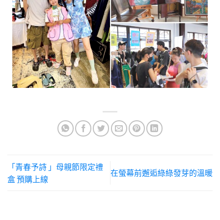
「青春予詩 」母親節限定禮
在螢幕前邂逅綠綠發芽的溫暖
盒 預購上線