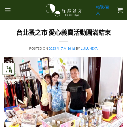
帳號/登
入
台北蚤之市 愛心義賣活動圓滿結束
POSTED ON
2023 年 7 月 16 日
BY
LULUHEYA
16
7 月