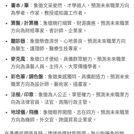
書本 / 筆
：象徵文采斐然、才學過人，預測未來職業方向
為學者、作家、教授或知識工作者。
算盤 / 計算機
：象徵精打細算、財源廣進，預測未來職業
方向為財經專家、會計師、企業家。
聽診器
：象徵懸壺濟世、心地善良，預測未來職業方向
為醫生、護理師、醫療生技專家。
麥克風
：象徵口才便給、具備群眾魅力，預測未來職業
方向為演藝人員、主持人、大眾傳播學者。
彩色筆 / 調色盤
：象徵美感獨特、具備創造力，預測未來
職業方向為設計師、藝術家、插畫家。
法槌 / 印章
：象徵為人公正、掌管權力，預測未來職業方
向為法律官員、法官、高階行政主管。
地球儀 / 飛機
：象徵眼界開闊、志在四方，預測未來職業
方向為機師、外交官、跨國貿易企業家。
在準備抓週道具時，建議挑選材質圓潤、無尖銳邊角的物