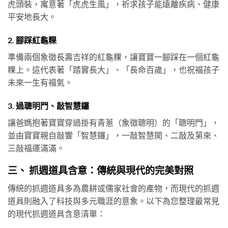
虎頭裝，寓意著「虎虎生風」，祈求孩子能遠離疾病、健康
平安地長大。
2. 腳踩紅龜粿
準備兩個象徵長壽吉祥的紅龜粿，讓寶寶一腳踩在一個紅龜
粿上。這代表著「踏實長大」、「長命百歲」，也祝福孩子
未來一生有福氣。
3. 過聰明門、敲智慧鑼
讓爸媽抱著寶寶穿過掛有青蔥（象徵聰明）的「聰明門」，
並由寶寶親自敲響「智慧鑼」，一敲智慧開、二敲及第來、
三敲福運滿滿。
三、 抓週道具含意：傳統與現代的完美對照
傳統的抓週道具多為農耕或儒家社會的產物，而現代的抓週
道具則融入了科技與多元職涯的意象。以下為您整理最常見
的現代抓週道具含意清單：