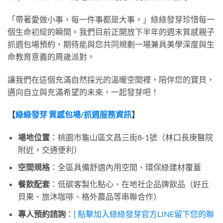
「帶著愛做小事，每一件事都是大事。」綠綠發芽珍惜每一
個生命初綻的瞬間。我們目前正開放下半年的週末質感親子
抓週包場預約，期待能與您共同規劃一場兼具美學深度與生
命教育意義的周歲派對。
讓我們在這個充滿自然採光的溫暖空間裡，陪伴您的寶貝，
邁向自立與充滿希望的未來，一起發芽吧！
【
綠綠發芽 質感包場/抓週服務資訊
】
場地位置
：桃園市龜山區文昌三街8-1號（林口長庚醫院
附近，交通便利）
空間規格
：全區具備舒適內用空間、環保綠建材覆蓋
餐飲配套
：低碳客製化點心、在地社企品牌飲品（好丘
貝果、旅沐咖啡、格外農品等串聯合作）
專人預約諮詢
：
[ 點擊加入綠綠發芽官方LINE留下您的聯