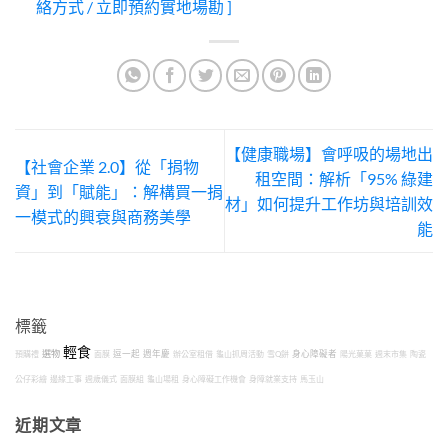
絡方式 / 立即預約實地場勘 ]
【健康職場】會呼吸的場地出
【社會企業 2.0】從「捐物
租空間：解析「95% 綠建
資」到「賦能」：解構買一捐
材」如何提升工作坊與培訓效
一模式的興衰與商務美學
能
標籤
輕食
選物
預購禮
面膜
逗一起
週年慶
辦公室租借
龜山抓周活動
雪Q餅
身心障礙者
陽光菓菓
週末市集
陶瓷
公仔彩繪
邊緣工事
週歲儀式
面膜組
龜山場租
身心障礙工作機會
身障就業支持
馬玉山
近期文章