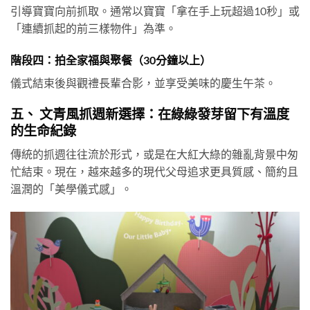
引導寶寶向前抓取。通常以寶寶「拿在手上玩超過10秒」或
「連續抓起的前三樣物件」為準。
階段四：拍全家福與聚餐（30分鐘以上）
儀式結束後與觀禮長輩合影，並享受美味的慶生午茶。
五、 文青風抓週新選擇：在綠綠發芽留下有溫度
的生命紀錄
傳統的抓週往往流於形式，或是在大紅大綠的雜亂背景中匆
忙結束。現在，越來越多的現代父母追求更具質感、簡約且
溫潤的「美學儀式感」。