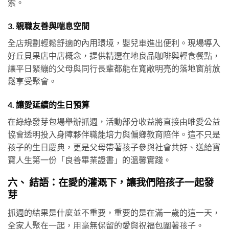
索。
3. 親職友善與喘息空間
全店規劃輕鬆舒適的內用環境，嬰兒車進出便利。現場導入
好丘貝果店中店概念，提供精選在地良品咖啡與輕食餐點，
讓平日緊繃的父母與同行長輩都能在寬敞明亮的落地窗前放
鬆享受聚會。
4. 讓愛延續的生日預算
在綠綠發芽包場舉辦抓週，活動部分收益將直接由唯愛公益
協會透明投入身障夥伴職能培力與偏鄉教育陪伴。這不只是
孩子的生日慶典，更是父母帶著孩子參與社會共好、送給寶
寶人生第一份「良善畢業證書」的溫馨實踐。
六、 結語：在愛的灌溉下，讓我們陪孩子一起發
芽
抓週的結果是什麼並不重要，重要的是在滿一歲的這一天，
全家人聚在一起，用毫無保留的愛與祝福包圍著孩子。