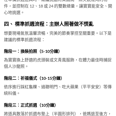
件，並控制在 12、18 或 24 的雙數總量，讓寶寶能安全、開
心地挑選。
四、 標準抓週流程：主辦人照著做不慌亂
想要現場氣氛溫馨流暢，完美的節奏掌控至關重要。以下是
建議的標準抓週流程：
階段一：換裝拍照（5-10分鐘）
為寶寶換上舒適的虎頭裝或文青風服飾，在體力最佳時捕捉
個人沙龍照。
階段二：祈福儀式（10-15分鐘）
依序進行踩紅龜粿、過聰明門、吃大蘋果（平平安安）等傳
統科儀。
階段三：正式抓週（10分鐘）
將道具散落於抓週布墊上（半圓形排列），爸媽退至後方，