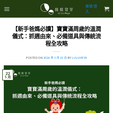
Skip
帳號/登
to
入
content
【新手爸媽必讀】寶寶滿周歲的溫潤
儀式：抓週由來、必備道具與傳統流
程全攻略
POSTED ON
2026 年 5 月 22 日
BY
LULUHEYA
22
5 月