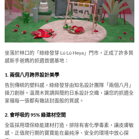
坐落於林口的「綠綠發芽 Lú Lú Heya」門市，正成了許多質
感新手爸媽的抓週首選基地：
1. 兩個八月跨界設計美學
告別傳統的塑料感，綠綠發芽由知名設計團隊「兩個八月」
操刀創辦。溫潤木質調與簡約日系設計交織，讓您的抓週全
家福每一張都有雜誌封面般的質感。
2. 會呼吸的 95% 綠建材空間
全區採用環保綠能建材打造，排除有害化學毒素，讓皮膚敏
感、正值爬行期的寶寶能在最純淨、安全的環境中放心探