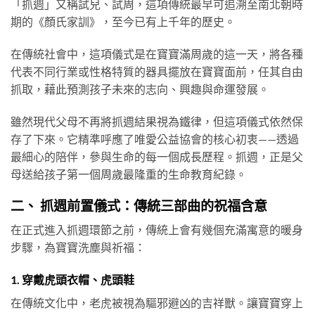
「抓週」又稱試兒、試周，這項傳統最早可追溯至南北朝時
期的《顏氏家訓》，至今已有上千年的歷史。
在傳統社會中，這項儀式是在寶寶滿周歲的這一天，將各種
代表不同行業或性格特質的器具擺放在寶寶面前，任其自由
抓取，藉此預測孩子未來的志向、興趣與命運發展。
雖然現代父母不再將抓週結果視為鐵律，但這項儀式依然保
存了下來。它精準呼應了唯愛公益協會的核心初衷——透過
最細心的陪伴，參與生命的每一個成長歷程。抓週，正是父
母送給孩子第一個周歲最隆重的生命教育紀錄。
二、 抓週前置儀式：傳統三部曲的祝福含意
在正式進入抓週環節之前，傳統上會有幾個充滿寓意的暖身
步驟，為寶寶洗塵與祈福：
1. 穿戴虎頭衣帽、虎頭鞋
在傳統文化中，老虎被視為驅邪避凶的吉祥獸。讓寶寶穿上