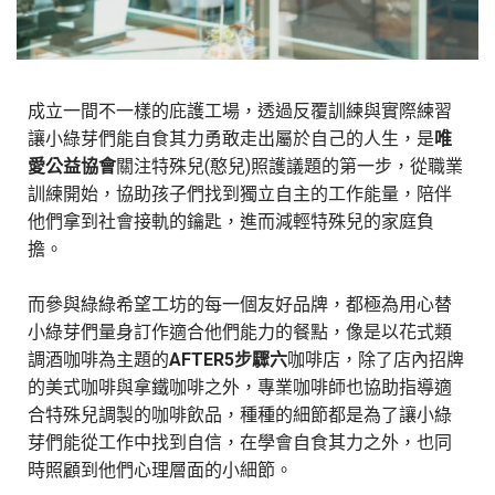
成立一間不一樣的庇護工場，透過反覆訓練與實際練習
讓小綠芽們能自食其力勇敢走出屬於自己的人生，是
唯
愛公益協會
關注特殊兒(憨兒)照護議題的第一步，從職業
訓練開始，協助孩子們找到獨立自主的工作能量，陪伴
他們拿到社會接軌的鑰匙，進而減輕特殊兒的家庭負
擔。
而參與綠綠希望工坊的每一個友好品牌，都極為用心替
小綠芽們量身訂作適合他們能力的餐點，像是以花式類
調酒咖啡為主題的
AFTER5步驟六
咖啡店，除了店內招牌
的美式咖啡與拿鐵咖啡之外，專業咖啡師也協助指導適
合特殊兒調製的咖啡飲品，種種的細節都是為了讓小綠
芽們能從工作中找到自信，在學會自食其力之外，也同
時照顧到他們心理層面的小細節。