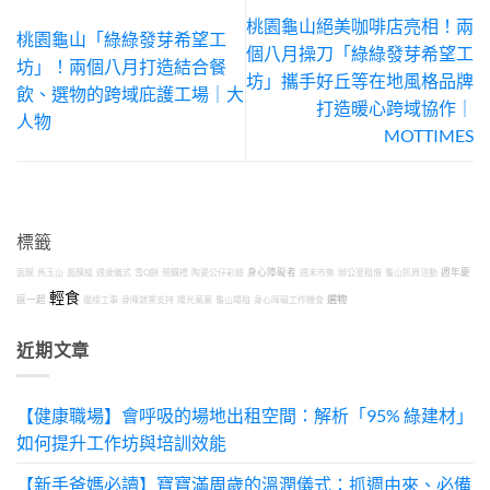
桃園龜山絕美咖啡店亮相！兩
桃園龜山「綠綠發芽希望工
個八月操刀「綠綠發芽希望工
坊」！兩個八月打造結合餐
坊」攜手好丘等在地風格品牌
飲、選物的跨域庇護工場｜大
打造暖心跨域協作｜
人物
MOTTIMES
標籤
面膜
馬玉山
面膜組
週歲儀式
雪Q餅
預購禮
陶瓷公仔彩繪
身心障礙者
週末市集
辦公室租借
龜山抓周活動
週年慶
輕食
選物
逗一起
邊緣工事
身障就業支持
陽光菓菓
龜山場租
身心障礙工作機會
近期文章
【健康職場】會呼吸的場地出租空間：解析「95% 綠建材」
如何提升工作坊與培訓效能
【新手爸媽必讀】寶寶滿周歲的溫潤儀式：抓週由來、必備