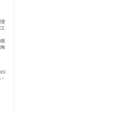
司發
護工
知道
與陶
23
料、