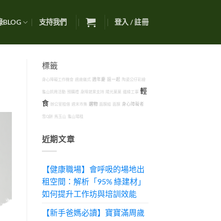
BLOG
支持我們
登入 / 註冊
標籤
身心障礙工作機會
週歲儀式
週年慶
逗一起
陶瓷公仔彩繪
輕
龜山抓周活動
預購禮
身障就業支持
陽光菓菓
邊緣工事
食
選物
辦公室租借
週末市集
面膜組
面膜
身心障礙者
雪Q餅
馬玉山
龜山場租
近期文章
【健康職場】會呼吸的場地出
租空間：解析「95% 綠建材」
如何提升工作坊與培訓效能
【新手爸媽必讀】寶寶滿周歲