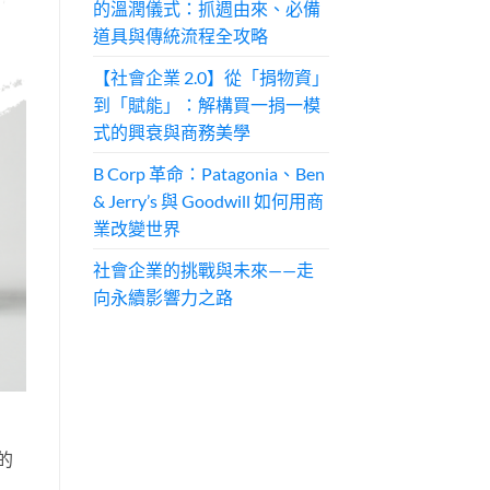
的溫潤儀式：抓週由來、必備
道具與傳統流程全攻略
【社會企業 2.0】從「捐物資」
到「賦能」：解構買一捐一模
式的興衰與商務美學
B Corp 革命：Patagonia、Ben
& Jerry’s 與 Goodwill 如何用商
業改變世界
社會企業的挑戰與未來——走
向永續影響力之路
的