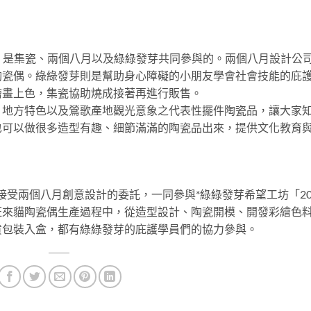
益計畫，是集瓷、兩個八月以及綠綠發芽共同參與的。兩個八月設計公
陶瓷偶。綠綠發芽則是幫助身心障礙的小朋友學會社會技能的庇
繪畫上色，集瓷協助燒成接著再進行販售。
、地方特色以及鶯歌產地觀光意象之代表性擺件陶瓷品，讓大家
也可以做很多造型有趣、細節滿滿的陶瓷品出來，提供文化教育
cera接受兩個八月創意設計的委託，一同參與*綠綠發芽希望工坊「20
旺來貓陶瓷偶生產過程中，從造型設計、陶瓷開模、開發彩繪色
貨包裝入盒，都有綠綠發芽的庇護學員們的協力參與。