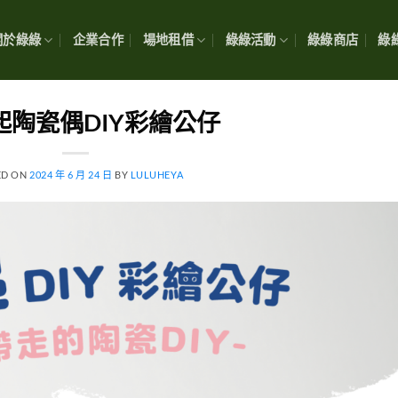
關於綠綠
企業合作
場地租借
綠綠活動
綠綠商店
綠綠
起陶瓷偶DIY彩繪公仔
ED ON
2024 年 6 月 24 日
BY
LULUHEYA