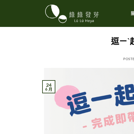
Skip
to
content
逗ㄧˋ
POST
24
6 月