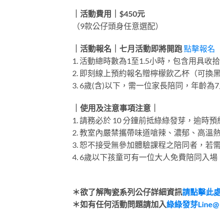
｜活動費用｜$450元
（9款公仔頭身任意選配）
｜活動報名｜七月活動即將開跑
點擊報名
1. 活動總時數為1至1.5小時，包含用具
2. 即刻線上預約報名贈檸檬飲乙杯（可換黑
3. 6歲(含)以下，需一位家長陪同，年齡
｜使用及注意事項注意｜
1. 請務必於 10 分鐘前抵綠綠發芽，逾
2. 教室內嚴禁攜帶味道嗆辣、濃郁、高溫
3. 恕不接受無參加體驗課程之陪同者，若
4. 6歲以下孩童可有一位大人免費陪同入場
＊欲了解陶瓷系列公仔詳細資訊
請點擊此
＊如有任何活動問題請加入
綠綠發芽Line@