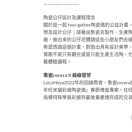
—————————-
陶瓷公仔設計及課程理念
關於逗一起 two-gather陶瓷偶的公
想及設計公仔；接著由集瓷去製作、生產
廠，做出來的公仔坯體請這些小朋友們去
希望透過這個計畫，創造出具有設計美學
鶯歌不是只有觀光或是只能生產生活陶，
藝體驗課程。
集瓷cocera X 綠綠發芽
LúLúHeya2022年的因緣際會，集瓷co
年旺來貓彩繪陶瓷偶」春節禮盒專案。在
指導特殊學員彩繪到最後量產燒完成的交