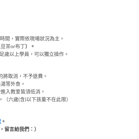
收拾時間，實際依現場狀況為主。
豆茶or布丁
）。
為7足歲以上學員，可以獨立操作。
時預約將取消，不予退費。
熱湯等外食。
需進入教室皆須低消。
。（六歲(含)以下孩童不在此限）
處
。
，留言給我們：）