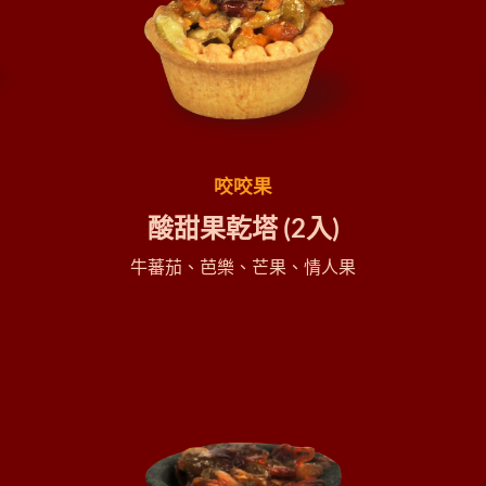
咬咬果
酸甜果乾塔
(2入
)
牛蕃茄、芭樂、芒果、
情人果