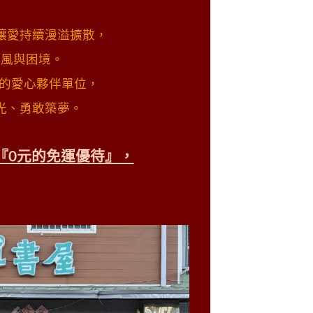
讓愛持續漫溢擴散，
逆風與困境。
的愛心夥伴單位，
光、勇敢築夢。
『0元的免運優待』，