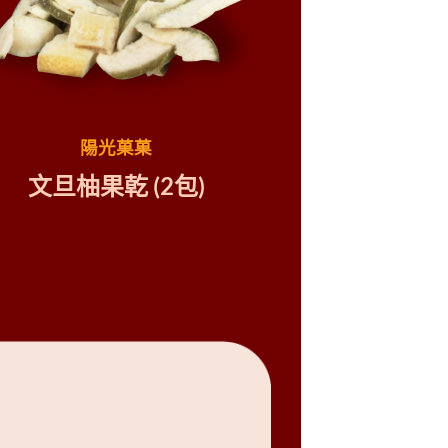
陽光菓菓
文旦柚果乾
(2包
)
珠芭樂、愛文芒果、情人果、牛番茄