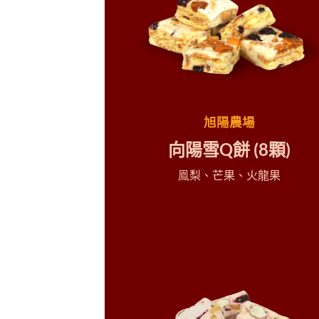
旭陽農場
向陽雪
Q
餅
(8
顆
)
鳯梨、芒果、火龍果