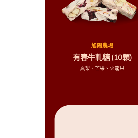
旭陽農場
有春牛軋糖
(10
顆
)
鳯梨、芒果、火龍果