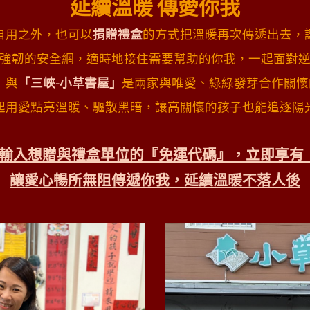
延續溫暖 傳愛你我
自用之外，也可以
捐贈禮盒
的方式把溫暖再次傳遞出去，
強韌的安全網，適時地接住需要幫助的你我，一起面對
」
與
「三峽-小草書屋」
是兩家與唯愛、綠綠發芽合作關懷
起用愛點亮溫暖、驅散黑暗，讓高關懷的孩子也能追逐陽
輸入想贈與禮盒單位的『免運代碼』，立即享有
讓愛心暢所無阻傳遞你我，延續溫暖不落人後