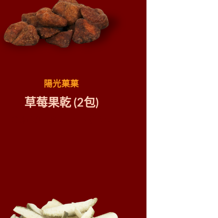
陽光菓菓
草莓果乾
(2包
)
珍珠芭樂、愛文芒果、情人果