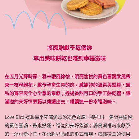
將感謝獻予每個妳
享用美味餅乾也嚐到幸福滋味
在五月光輝時節，春末暖風徐徐，明亮愉悅的黃色喜鵲乘風帶
來一枝母親花，獻予孕育生命的妳，感謝妳的溫柔與堅毅，無
私的寬容與全心全意的奉獻；透過香甜可口的手工餅乾禮，讓
滿溢的美好情意藉以傳遞出去，繼續這一份幸福滋味。
Love Bird
禮盒採用充滿愛意的粉色為底，襯托出一隻明亮愉悅
的黃色喜鵲，帶來好運、福氣的美好象徵；鵲鳥嘴裡叼來獻予
的一朵可愛小花，花朵將以貼紙的形式表現，依據禮盒的使用