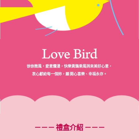
徐徐微風，愛意爛漫，快樂黃鵲乘風捎來美好心意，
衷心獻給每一個妳，願 開心喜樂、幸福永存。
－－－ 禮盒介紹 －－－