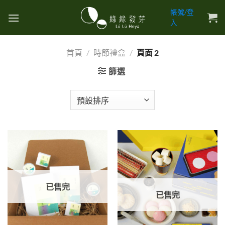
Skip
帳號/登
to
入
content
首頁
/
時節禮盒
/
頁面 2
篩選
已售完
已售完