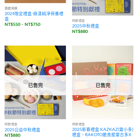
團體預購
2024限定禮盒-綠漾純淨保養禮
盒
時節禮盒
價
NT$
550
–
NT$
750
2025中秋禮盒
格
NT$
880
範
圍：
NT$550
到
NT$750
已售完
已售完
時節禮盒
時節禮盒
2025新春禮盒 KAZKAZ(雷小多)
2025公益中秋禮盒
禮盒 – RAKOTO脆食屋雷古多X
NT$
880