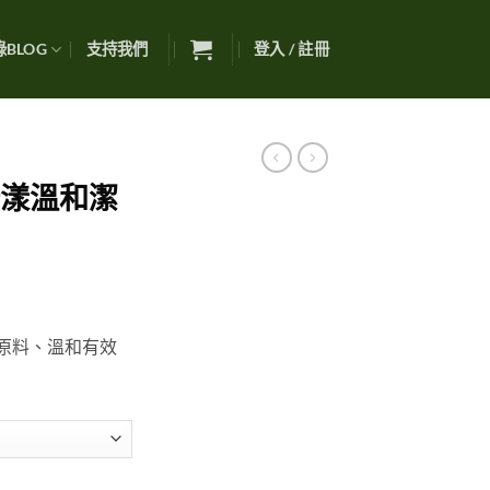
BLOG
支持我們
登入 / 註冊
綠漾溫和潔
純原料、溫和有效
：
$380
$560
 數量