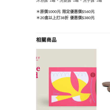
沐浴露*1罐、洗髮露*1罐、洗手露*1罐
＊原價1000元
限定優惠價$560元
＊20盒以上打38折
優惠價$380元
相關商品