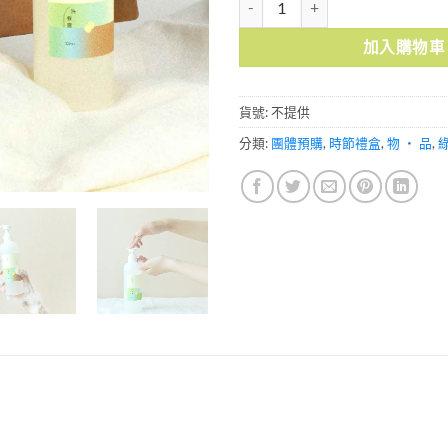
加入購物車
貨號:
不提供
分類:
團體預購
,
時節禮盒
,
物 ・ 品
,