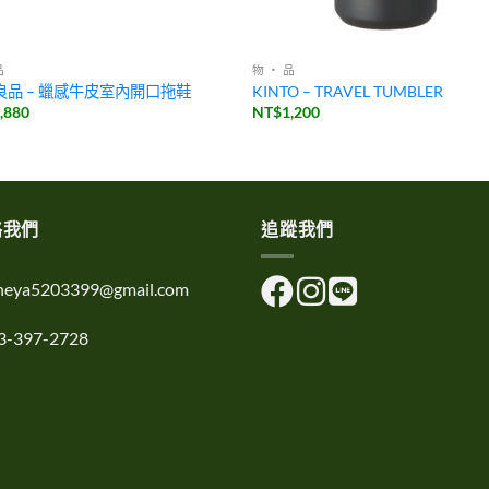
品
物 ・ 品
良品 – 蠟感牛皮室內開口拖鞋
KINTO – TRAVEL TUMBLER
,880
NT$
1,200
絡我們
追蹤我們
uheya5203399@gmail.com
3-397-2728