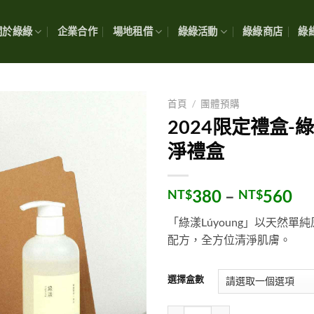
關於綠綠
企業合作
場地租借
綠綠活動
綠綠商店
綠綠
首頁
/
團體預購
2024限定禮盒-
淨禮盒
價
380
–
560
NT$
NT$
格
「綠漾Lúyoung」以天然單
範
配方，全方位清淨肌膚。
圍
NT
到
選擇盒數
NT
2024限定禮盒-綠漾溫和潔淨禮盒