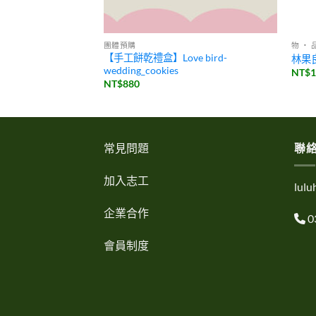
團體預購
物 ・ 
【手工餅乾禮盒】Love bird-
春禮盒
林果
wedding_cookies
NT$
1
NT$
880
常見問題
聯
加入志工
lul
企業合作
0
會員制度