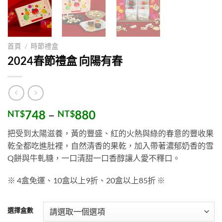
首頁
/
時節禮盒
2024春節禮盒 向陽有春
價
748
–
880
NT$
NT$
格
把受到太陽滋養，黃的豐盛、紅的火熱與綠的春意的豐收果
範
乾全都吃進肚裡，自然清香的果乾，加入帶著濃郁奶香的雪
圍：
Q
餅與牛軋糖，一口清甜一口香醇讓人愛不釋口。
NT$748
到
※ 4盒免運、10盒以上9折、20盒以上85折 ※
NT$880
選擇盒數