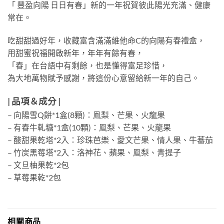
「
豐盈向陽
日日有春」新的一年祝賀彼此陽光充滿、健康
常在。
吃甜甜過好年，收藏富含滿滿維他命
C
的向陽有春禮盒，
用甜蜜祝福開啟新年，年年有餘有春，
「春」在台語中有剩餘，也是懂得富足珍惜，
為大地萬物賦予感謝，將這份心意留給新一年的自己。
| 品項＆成分 |
–
向陽雪
Q
餅
*1
盒
(8
顆
)
：鳯梨、芒果、火龍果
–
有春牛軋糖
*1
盒
(10
顆
)
：鳯梨、芒果、火龍果
–
酸甜果乾塔
*2
入：珍珠芭樂、愛文芒果、情人果、牛蕃茄
–
竹炭黑莓塔
*2
入：洛神花、蘋果、鳯梨、青提子
–
文旦柚果乾
*2
包
–
草莓果乾
*2
包
相關商品