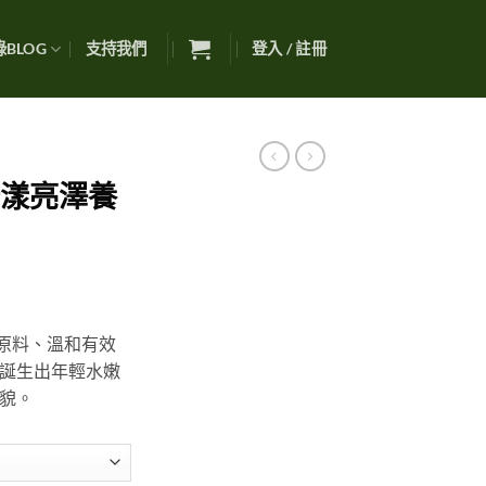
BLOG
支持我們
登入 / 註冊
綠漾亮澤養
價
格
純原料、溫和有效
範
誕生出年輕水嫩
圍：
貌。
NT$720
到
NT$1,000