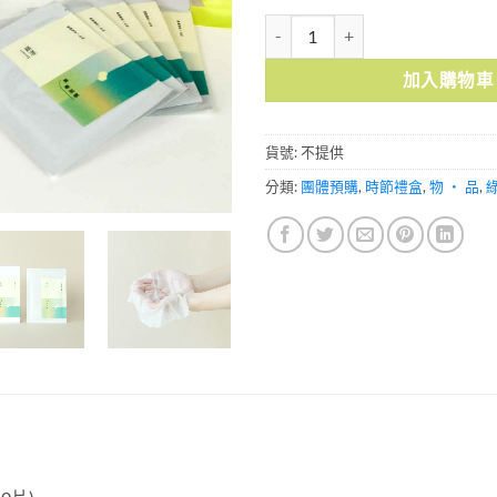
2024限定禮盒-綠漾亮澤養顏禮盒
加入購物車
貨號:
不提供
分類:
團體預購
,
時節禮盒
,
物 ・ 品
,