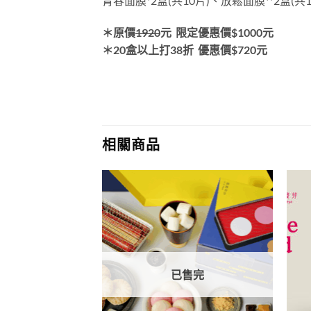
青春面膜*2盒(共10片)、放鬆面膜**2盒(共1
＊原價
1920
元
限定優惠價$1000元
＊20盒以上打38折
優惠價$720元
相關商品
售完
已售完