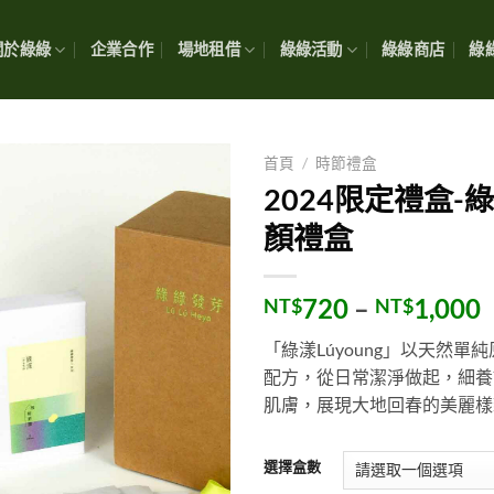
關於綠綠
企業合作
場地租借
綠綠活動
綠綠商店
綠綠
首頁
/
時節禮盒
2024限定禮盒-
顏禮盒
720
–
1,000
NT$
NT$
「綠漾Lúyoung」以天然單
配方，從日常潔淨做起，細養
肌膚，展現大地回春的美麗樣
選擇盒數