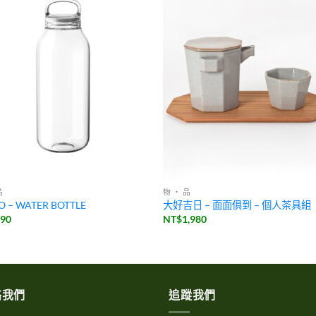
品
物 ・ 品
O – WATER BOTTLE
大好吉日 – 面面俱到 – 個人茶具組
590
NT$
1,980
絡我們
追蹤我們