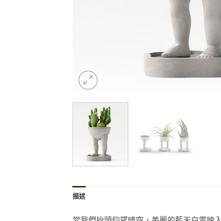
描述
當我們抬頭仰望晴空，美麗的藍天白雲映