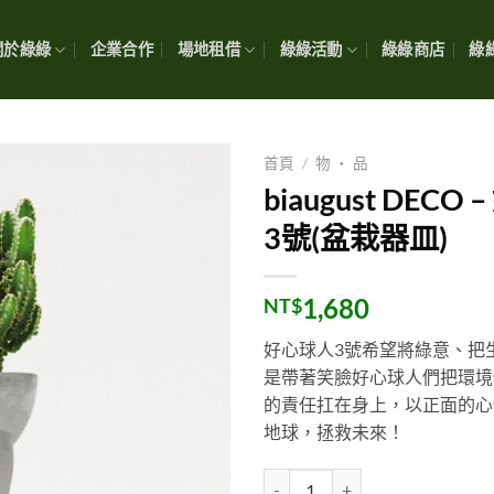
關於綠綠
企業合作
場地租借
綠綠活動
綠綠商店
綠綠
首頁
/
物 ・ 品
biaugust DECO
3號(盆栽器皿)
1,680
NT$
好心球人3號希望將綠意、把
是帶著笑臉好心球人們把環境
的責任扛在身上，以正面的心
地球，拯救未來！
biaugust DECO - 好心球人3號(