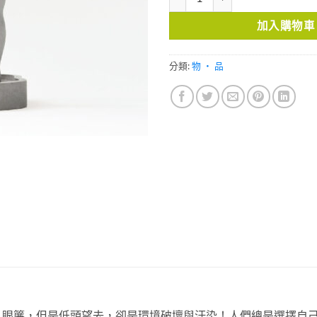
加入購物車
分類:
物 ・ 品
入眼簾，但是低頭望去，卻是環境破壞與汙染！人們總是選擇自