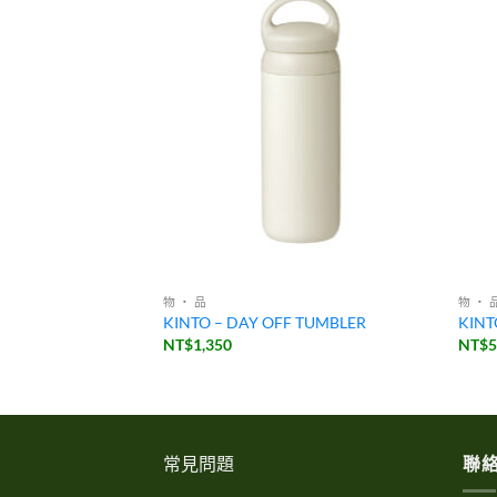
物 ・ 品
物 ・ 
 – 萬用卡
KINTO – DAY OFF TUMBLER
KINT
NT$
1,350
NT$
常見問題
聯