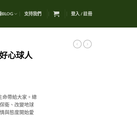
BLOG
支持我們
登入 / 註冊
 – 好心球人
生命帶給大家。總
保衛、改變地球
情與態度開始愛
盆栽器皿) 數量