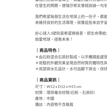
在發生的問題。德瑞莎修女曾經說過一句
我們希望每個生活在地球上的一份子，都
來維持良好的生活環境，就像這些來自宇
好心球人3號則是希望將綠意、把生命帶
始愛地球，拯救未來！
｜商品特色｜
＊由石粉混合石英砂製成，以手觸摸能感
＊斑駁的外觀完美呈現自然材質的獨特性
＊底部排水孔設計，水可由腳下排出，保
｜商品資訊｜
尺寸：W12 x D12 x H15 cm
材質：環保複合材質(石粉、石英砂)
產地：中國
備註：內容物不含植栽