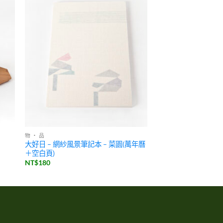
物 ・ 品
大好日 – 網紗風景筆記本 – 菜園(萬年曆
＋空白頁)
NT$
180