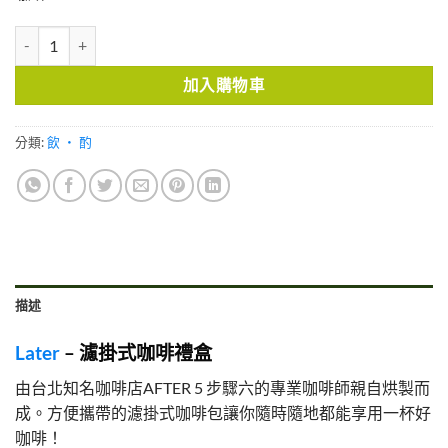
Later - 濾掛式咖啡禮盒 數量
加入購物車
分類:
飲 ・ 酌
描述
Later
– 濾掛式咖啡禮盒
由台北知名咖啡店AFTER 5 步驟六的專業咖啡師親自烘製而
成。方便攜帶的濾掛式咖啡包讓你隨時隨地都能享用一杯好
咖啡！