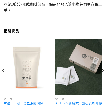
殊兒調製的兩款咖啡飲品，保留好喝也讓小綠芽們更容易上
手。
相關商品
飲 ・ 酌
飲 ・ 酌
AFTER 5 步驟六 – 濾掛式咖啡禮
幸福千千歲 – 黑豆茶經濟包