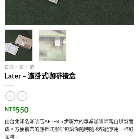
首頁
/
飲 ・ 酌
Later – 濾掛式咖啡禮盒
550
NT$
由台北知名咖啡店AFTER 5 步驟六的專業咖啡師親自烘製而
成。方便攜帶的濾掛式咖啡包讓你隨時隨地都能享用一杯好
咖啡！