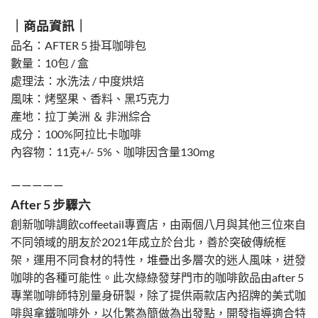
｜商品資訊｜
品名：AFTER 5 掛耳咖啡包
數量：10包 / 盒
處理法：水洗法 / 中度烘焙
風味：烤堅果、香料、黑巧克力
產地：拉丁美洲 ＆ 非洲綜合
成分：100%阿拉比卡咖啡
內容物：11克+/- 5%、咖啡因含量130mg
—————
After 5 步驟六
創新咖啡調飲coffeetail專賣店，由兩個八月與其他三位來自
不同領域的朋友於2021年成立於台北，善於突破傳統框
架，運用不同食材的特性，堆疊出多層次的迷人風味，迸發
咖啡的各種可能性。此次綠綠發芽門市的咖啡飲品由after 5
專業咖啡師特別量身研製，除了提供兩款店內招牌的美式咖
啡與拿鐵咖啡外，以化繁為簡做為出發點，開發指導適合特