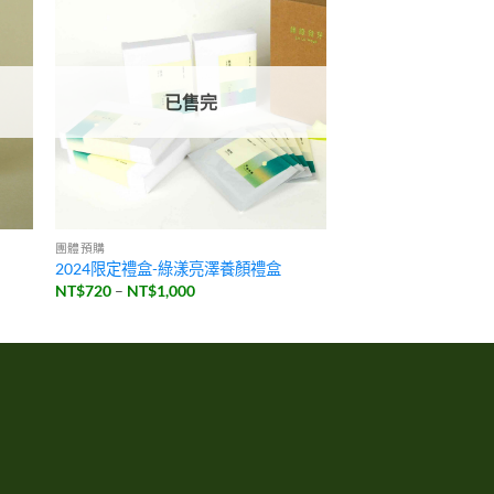
已售完
團體預購
2024限定禮盒-綠漾亮澤養顏禮盒
價
NT$
720
–
NT$
1,000
格
範
圍：
NT$720
到
NT$1,000