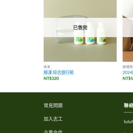
售完
已售完
團體預
綠漾
20
綠漾 綜合旅行組
NT$
NT$
320
常見問題
聯
加入志工
lul
企業合作