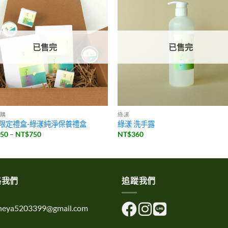
已售完
已售完
購
綠漾
24限定禮盒-綠漾純淨保養禮盒
綠漾 洗手露
價
550
–
NT$
750
NT$
360
格
範
圍：
NT$550
到
NT$750
絡我們
追蹤我們
uheya5203399@gmail.com