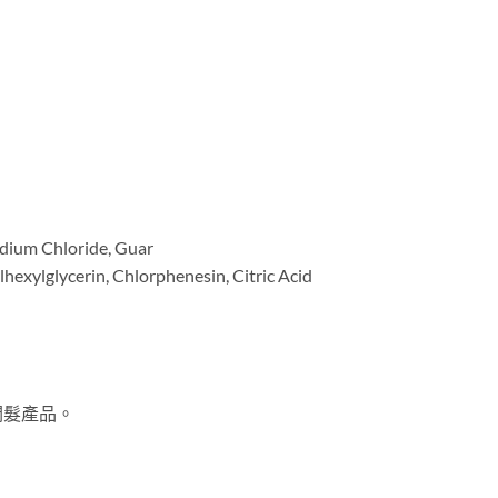
dium Chloride, Guar
exylglycerin, Chlorphenesin, Citric Acid
潤髮產品。