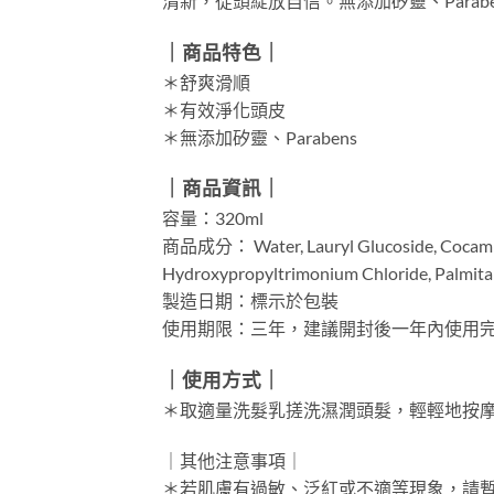
清新，從頭綻放自信。無添加矽靈、Parabe
｜商品特色｜
＊舒爽滑順
＊有效淨化頭皮
＊無添加矽靈、Parabens
｜商品資訊｜
容量：320ml
商品成分： Water, Lauryl Glucoside, Cocamidop
Hydroxypropyltrimonium Chloride, Palmitam
製造日期：標示於包裝
使用期限：三年，建議開封後一年內使用
｜使用方式｜
＊取適量洗髮乳搓洗濕潤頭髮，輕輕地按
｜其他注意事項｜
＊若肌膚有過敏、泛紅或不適等現象，請