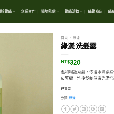
關於綠綠
企業合作
場地租借
綠綠活動
綠綠商店
綠綠
首頁
/
綠漾
綠漾 洗髮露
320
NT$
溫和呵護秀髮，恢復水潤柔滑
皮緊繃，洗後髮絲健康光滑亮
已售完
分類:
綠漾