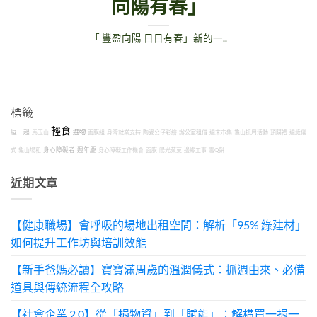
向陽有春」
「 豐盈向陽 日日有春」新的一..
標籤
輕食
選物
逗一起
馬玉山
面膜組
身障就業支持
陶瓷公仔彩繪
辦公室租借
週末市集
龜山抓周活動
預購禮
週歲儀
式
龜山場租
身心障礙者
週年慶
身心障礙工作機會
面膜
陽光菓菓
邊緣工事
雪Q餅
近期文章
【健康職場】會呼吸的場地出租空間：解析「95% 綠建材」
如何提升工作坊與培訓效能
【新手爸媽必讀】寶寶滿周歲的溫潤儀式：抓週由來、必備
道具與傳統流程全攻略
【社會企業 2.0】從「捐物資」到「賦能」：解構買一捐一