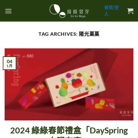
Skip
帳號/登
to
入
content
TAG ARCHIVES:
陽光菓菓
04
1 月
2024 綠綠春節禮盒「DaySpring