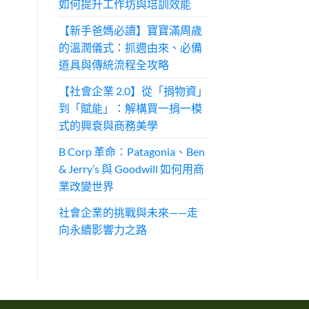
如何提升工作坊與培訓效能
【新手爸媽必讀】寶寶滿周歲
的溫潤儀式：抓週由來、必備
道具與傳統流程全攻略
【社會企業 2.0】從「捐物資」
到「賦能」：解構買一捐一模
式的興衰與商務美學
B Corp 革命：Patagonia、Ben
& Jerry’s 與 Goodwill 如何用商
業改變世界
社會企業的挑戰與未來——走
向永續影響力之路