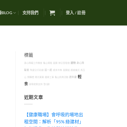
BLOG
支持我們
登入 / 註冊
標籤
選物
身心障礙工作機會
龜山場租
面膜
辦公室租借
身心障
礙者
陶瓷公仔彩繪
逗一起
週末市集
面膜組
週歲儀式
馬玉
輕
山
預購禮
陽光菓菓
邊緣工事
龜山抓周活動
週年慶
食
身障就業支持
雪Q餅
近期文章
【健康職場】會呼吸的場地出
租空間：解析「95% 綠建材」