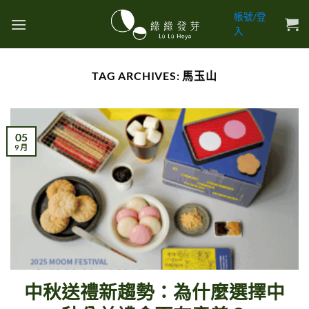
Skip
帳號/登
to
入
content
TAG ARCHIVES:
馬玉山
05
9 月
中秋送禮新趨勢：為什麼選擇中