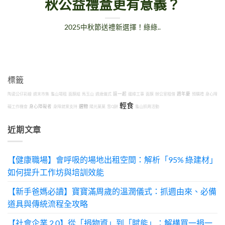
秋公益禮盒更有意義？
2025中秋節送禮新選擇！綠綠..
標籤
陶瓷公仔彩繪
週末市集
龜山場租
面膜組
馬玉山
週歲儀式
逗一起
邊緣工事
面膜
辦公室租借
週年慶
預購禮
身心障
輕食
選物
礙工作機會
身心障礙者
身障就業支持
陽光菓菓
雪Q餅
龜山抓周活動
近期文章
【健康職場】會呼吸的場地出租空間：解析「95% 綠建材」
如何提升工作坊與培訓效能
【新手爸媽必讀】寶寶滿周歲的溫潤儀式：抓週由來、必備
道具與傳統流程全攻略
【社會企業 2.0】從「捐物資」到「賦能」：解構買一捐一