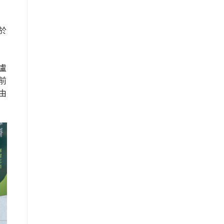
於
盧
前
由