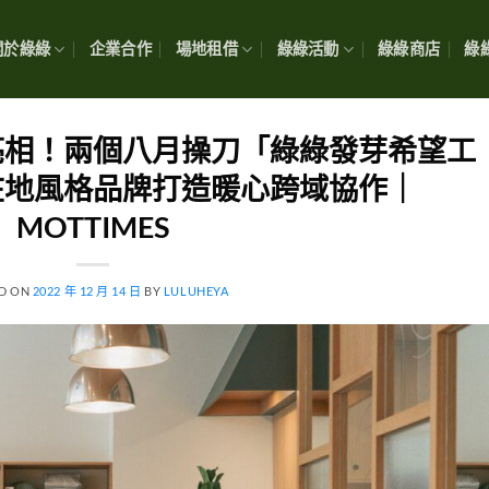
關於綠綠
企業合作
場地租借
綠綠活動
綠綠商店
綠綠
亮相！兩個八月操刀「綠綠發芽希望工
在地風格品牌打造暖心跨域協作｜
MOTTIMES
D ON
2022 年 12 月 14 日
BY
LULUHEYA