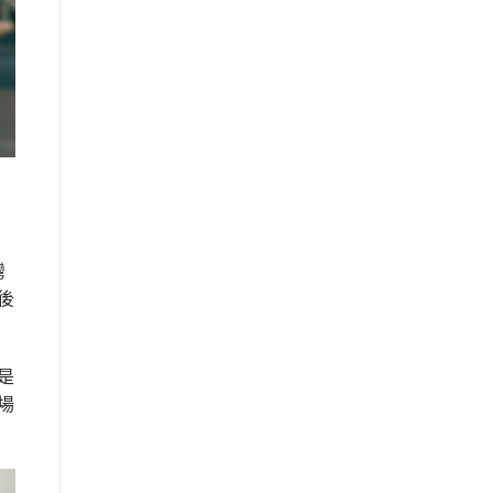
灣
後
是
場