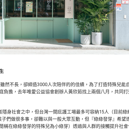
生
間雖然不長，卻締造3000人次陪伴的的佳績，為了打造特殊兒能
庭負擔，去年唯愛公益協會創辦人黃欣茹找上兩個八月，共同打
者隱身社會之中，但台灣一間庇護工場最多可容納15人（目前綠
孩子們做很多事，卻難以與一般大眾互動，但『綠綠發芽』希望
簡稱在綠綠發芽的特殊兒為小綠芽）透過與人群的接觸提升社會