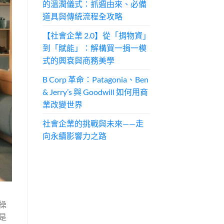
的溫潤儀式：抓週由來、必備
道具與傳統流程全攻略
【社會企業 2.0】從「捐物資」
到「賦能」：解構買一捐一模
式的興衰與商務美學
B Corp 革命：Patagonia、Ben
& Jerry’s 與 Goodwill 如何用商
業改變世界
社會企業的挑戰與未來——走
向永續影響力之路
操
是