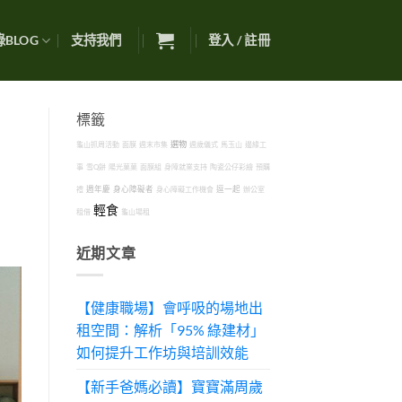
BLOG
支持我們
登入 / 註冊
標籤
選物
龜山抓周活動
面膜
週末市集
週歲儀式
馬玉山
邊緣工
事
雪Q餅
陽光菓菓
面膜組
身障就業支持
陶瓷公仔彩繪
預購
禮
週年慶
身心障礙者
身心障礙工作機會
逗一起
辦公室
輕食
租借
龜山場租
近期文章
【健康職場】會呼吸的場地出
租空間：解析「95% 綠建材」
如何提升工作坊與培訓效能
【新手爸媽必讀】寶寶滿周歲