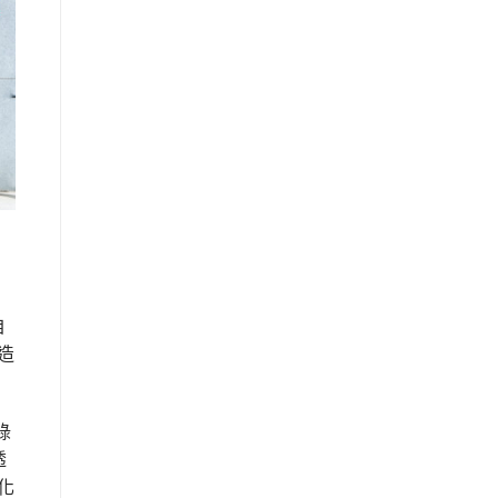
自
造
綠
透
化