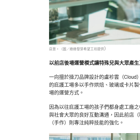
）
店景。（圖／綠綠發芽希望工坊提供
以前店後場運營模式讓特殊兒與大眾產生
一向擅於操刀品牌設計的盧袗雲（Clou
的庇護工場多以手作烘焙、玻璃或卡片製
場的運營方式。
因為以往庇護工場的孩子們都身處工廠之
與社會大眾的良好互動溝通，因此前店（
（手作）則專注純粹技能的強化。