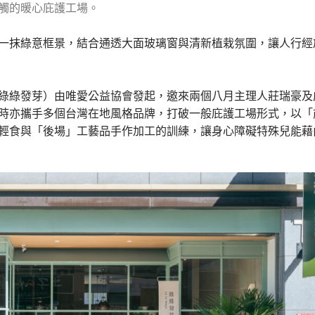
觸的暖心庇護工場。
一抹綠意框景，結合通透大面玻璃窗與清新植栽氛圍，讓人行經
綠綠發芽）由唯愛公益協會發起，邀來兩個八月主理人莊瑞豪及
時亦攜手多個台灣在地風格品牌，打破一般庇護工場形式，以「
輕食與「後場」工藝品手作加工的訓練，讓身心障礙特殊兒能藉