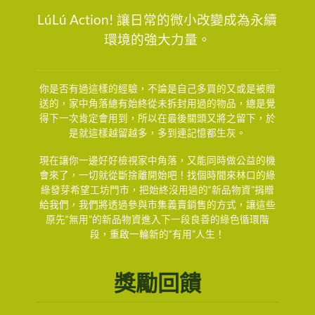
LúLú Action! 讓日常的微小改變成為永續
環境的強大力量。
你是否有過這樣的經驗，不論是自己多買的又或是被贈
送的，家中角落總有始終從未拆封用過的物品，總是覺
得下一次肯定會用到，所以在最後關頭又將之留下，於
是就這樣越留越多，多到連記憶都生灰。
現在讓你一邊好好檢視家中角落，又能同時做公益的機
會來了，一切就從斷捨離開始吧！找個時間來林口的綠
綠發芽希望工坊門市，把始終沒用過的“新品物資”捐贈
給我們，我們將透過參與市集義賣銷售的方式，讓這些
原先“無用”的新品物資進入下一段良善的綠色循環階
段，重啟一輪新的“有用”人生！
獎勵回饋