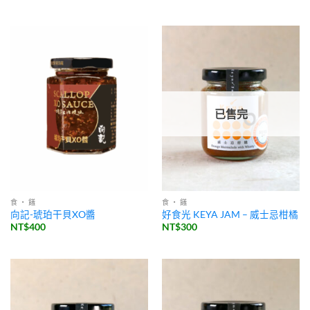
已售完
食 ・ 饈
食 ・ 饈
向記-琥珀干貝XO醬
好食光 KEYA JAM – 威士忌柑橘
NT$
400
NT$
300