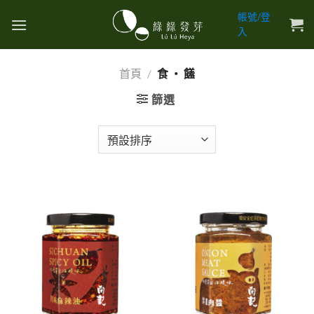
Skip
帳號/登
to
入
content
首頁
/
食 ・ 饈
篩選