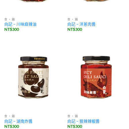
食 ・ 饈
食 ・ 饈
向記 – 川味麻辣油
向記 – 洋蔥肉醬
NT$
300
NT$
300
食 ・ 饈
食 ・ 饈
向記 – 湖南炸醬
向記 – 狠辣辣椒醬
NT$
300
NT$
300