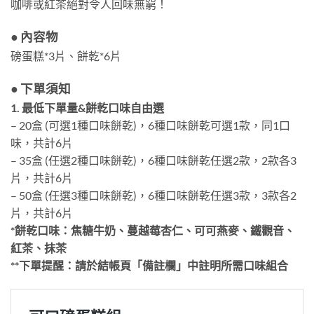
咖啡或紅茶絕對令人回味無窮！
● 內容物
磅蛋糕
*3
片、餅乾
*6
片
● 下單須知
1.
最低下單量&餅乾口味自由選
– 20盒 (可選1種口味餅乾)，6種口味餅乾可選1款，同1口
味，共計6片
– 35盒 (任選2種口味餅乾)，6種口味餅乾任選2款，2款各3
片，共計6片
– 50盒 (任選3種口味餅乾)，6種口味餅乾任選3款，3款各2
片，共計6片
*
餅乾口味：焦糖牛奶、蔓越莓杏仁、可可燕麥、鐵觀音、
紅茶、抹茶
**
下單提醒：請於結帳頁「備註欄」中註明所需口味組合