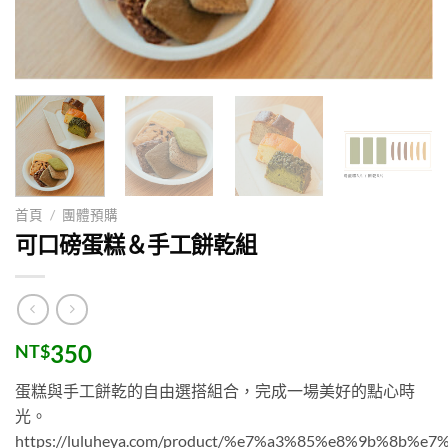
首頁
/
團體預購
可口磅蛋糕＆手工餅乾組
350
NT$
蛋糕與手工餅乾的自由選搭組合，完成一場美好的點心時
光。
https://luluheya.com/product/%e7%a3%85%e8%9b%8b%e7