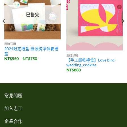
已售完
團體預購
2024限定禮盒-綠漾純淨保養禮
盒
團體預購
價
NT$
550
–
NT$
750
【手工餅乾禮盒】Love bird-
格
wedding_cookies
範
圍：
NT$
880
NT$550
到
NT$750
常見問題
加入志工
企業合作