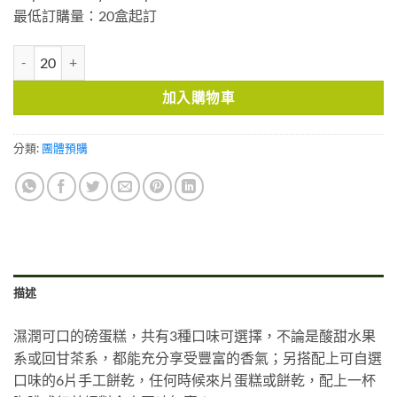
最低訂購量：20盒起訂
可口磅蛋糕＆手工餅乾組 數量
加入購物車
分類:
團體預購
描述
濕潤可口的磅蛋糕，共有
3
種口味可選擇，不論是酸甜水果
系或回甘茶系，都能充分享受豐富的香氣；另搭配上可自選
口味的
6
片手工餅乾，任何時候來片蛋糕或餅乾，配上一杯