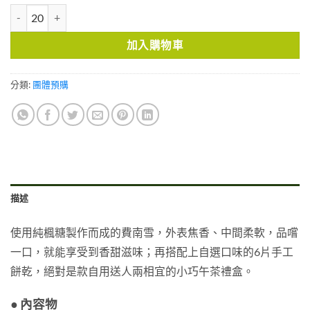
楓糖費南雪＆手工餅乾組 數量
加入購物車
分類:
團體預購
描述
使用純楓糖製作而成的費南雪，外表焦香、中間柔軟，品嚐
一口，就能享受到香甜滋味；再搭配上自選口味的6片手工
餅乾，絕對是款自用送人兩相宜的小巧午茶禮盒。
● 內容物