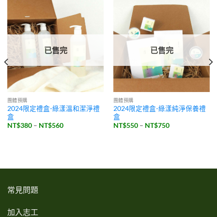
已售完
已售完
團體預購
團體預購
2024限定禮盒-綠漾溫和潔淨禮
2024限定禮盒-綠漾純淨保養禮
盒
盒
價
價
NT$
380
–
NT$
560
NT$
550
–
NT$
750
格
格
範
範
圍：
圍：
NT$380
NT$550
到
到
NT$560
NT$750
常見問題
加入志工