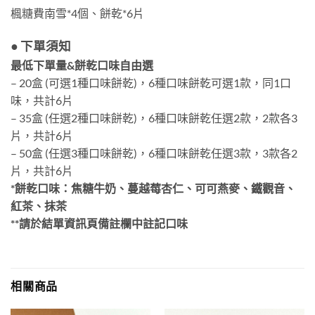
楓糖費南雪
*4
個、餅乾
*6
片
● 下單須知
最低下單量&餅乾口味自由選
– 20
盒
(
可選
1
種口味餅乾
)
，
6
種口味餅乾可選
1
款，同1口
味，共計
6
片
– 35
盒
(
任選
2
種口味餅乾
)
，
6
種口味餅乾任選
2
款，2款各
3
片，共計
6
片
– 50
盒
(
任選
3
種口味餅乾
)
，
6
種口味餅乾任選
3
款，3款各
2
片，共計
6
片
*
餅乾口味：焦糖牛奶、蔓越莓杏仁、可可燕麥、鐵觀音、
紅茶、抹茶
**請於結單資訊頁備註欄中註記口味
相關商品