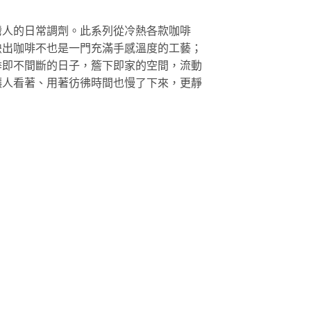
灣人的日常調劑。此系列從冷熱各款咖啡
映出咖啡不也是一門充滿手感溫度的工藝；
季即不間斷的日子，簷下即家的空間，流動
讓人看著、用著彷彿時間也慢了下來，更靜