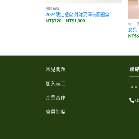
團體預購
2024限定禮盒-綠漾亮澤養顏禮盒
價
NT$
720
–
NT$
1,000
物 ・ 
格
範
 TUMBLER
女兒 
圍：
NT$
NT$720
到
NT$1,000
常見問題
聯
加入志工
lul
企業合作
0
會員制度