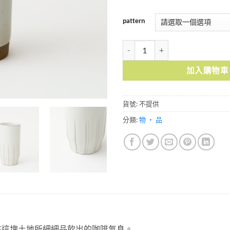
pattern
大好吉日 - 簷下四季 - 陶杯 數量
加入購物車
貨號:
不提供
分類:
物 ・ 品
在這塊土地所細細品飲出的咖啡氣息。