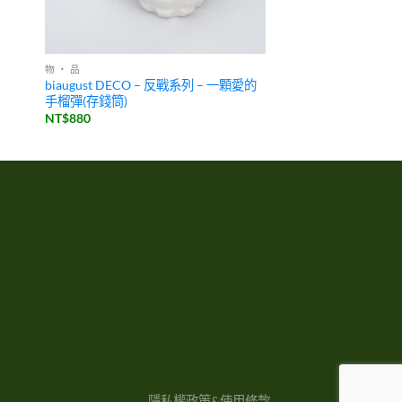
物 ・ 品
biaugust DECO – 反戰系列 – 一顆愛的
手榴彈(存錢筒)
NT$
880
隱私權政策&使用條款