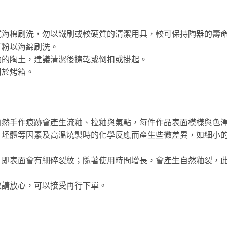
式海棉刷洗，勿以鐵刷或較硬質的清潔用具，較可保持陶器的壽
打粉以海綿刷洗。
釉的陶土，建議清潔後擦乾或倒扣或掛起。
用於烤箱。
自然手作痕跡會產生流釉、拉釉與氣點，每件作品表面模樣與色
、坯體等因素及高溫燒製時的化學反應而產生些微差異，如細小
，即表面會有細碎裂紋；隨著使用時間增長，會產生自然釉裂，
敬請放心，可以接受再行下單。