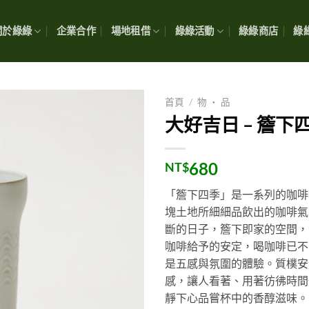
關於綠綠
企業合作
場地租借
綠綠活動
綠綠商店
綠綠
首頁
/
物 ・ 品
大好吉日 – 簷下四
680
NT$
「簷下四季」是一系列的咖啡
塊土地所細細品飲出的咖啡氣
斷的日子，簷下即家的空間，
咖啡給予的安定，喝咖啡已不
是五感與氛圍的體驗。質樸安
感，讓人看著、用著彷彿時間
靜下心品嘗杯中的香醇滋味。