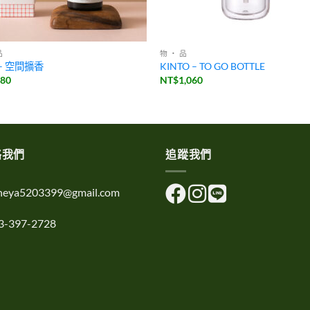
品
物 ・ 品
– 空間擴香
KINTO – TO GO BOTTLE
680
NT$
1,060
絡我們
追蹤我們
uheya5203399@gmail.com
3-397-2728