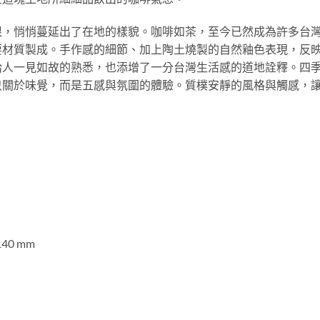
根，悄悄蔓延出了在地的樣貌。咖啡如茶，至今已然成為許多台
要材質製成。手作感的細節、加上陶土燒製的自然釉色表現，反
給人一見如故的熟悉，也添增了一分台灣生活感的道地詮釋。四
只關於味覺，而是五感與氛圍的體驗。質樸安靜的風格與觸感，
140 mm