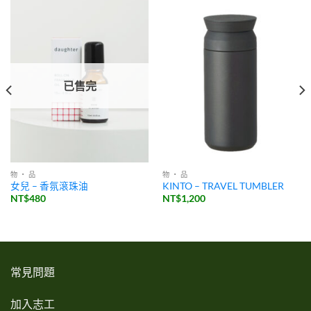
已售完
物 ・ 品
物 ・ 品
女兒 – 香氛滾珠油
KINTO – TRAVEL TUMBLER
NT$
480
NT$
1,200
常見問題
加入志工