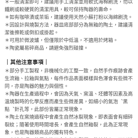
＊一般清潔即可，建議用手工清潔並用軟式海棉刷洗，勿以
鐵刷或較硬質的清潔用具，較可保持陶器的壽命。
＊如有咖啡漬或茶垢，建議使用天然小蘇打粉以海綿刷洗。
＊因設計與燒製方法，器皿底部部分為無釉的陶土，建議清
潔後擦乾或倒扣或掛起。
＊可用於微波爐，但僅限於中低溫，不適用於烤箱。
＊陶瓷屬易碎商品，請避免強烈碰撞。
｜其他注意事項｜
＊部分手工製程，非機械化的工整一致，自然手作痕跡會產
生流釉、拉釉與氣點，每件作品表面模樣與色澤會有些微不
同，亦是陶器的魅力與個性。
＊陶器在生產過程中，會因為天氣、窯溫、坯體等因素及高
溫燒製時的化學反應而產生些微差異，如細小的氣泡︑黑
點︑針孔等，此部份皆屬正常現象。
＊陶土在窯燒過程中會產生自然冰裂現象，即表面會有細碎
裂紋；隨著使用時間增長，會產生自然釉裂，此為正常現
象，也是陶器類商品的獨有特色。