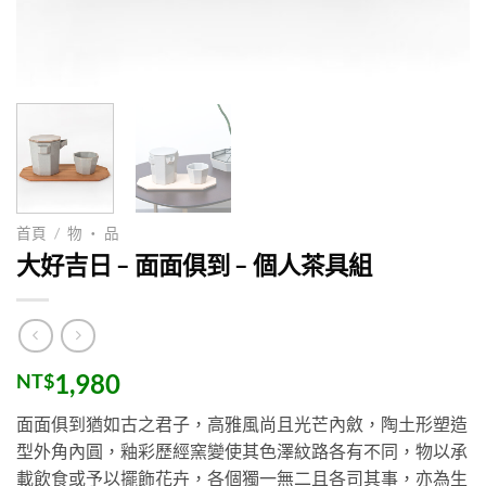
首頁
/
物 ・ 品
大好吉日 – 面面俱到 – 個人茶具組
1,980
NT$
面面俱到猶如古之君子，高雅風尚且光芒內斂，陶土形塑造
型外角內圓，釉彩歷經窯變使其色澤紋路各有不同，物以承
載飲食或予以擺飾花卉，各個獨一無二且各司其事，亦為生