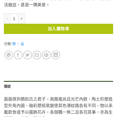
活器皿，甚是一隅美景。
大好吉日 - 面面俱到 - 個人茶具組 數量
加入購物車
分類:
物 ・ 品
描述
面面俱到猶如古之君子，高雅風尚且光芒內斂，陶土形塑造
型外角內圓，釉彩歷經窯變使其色澤紋路各有不同，物以承
載飲食或予以擺飾花卉，各個獨一無二且各司其事，亦為生