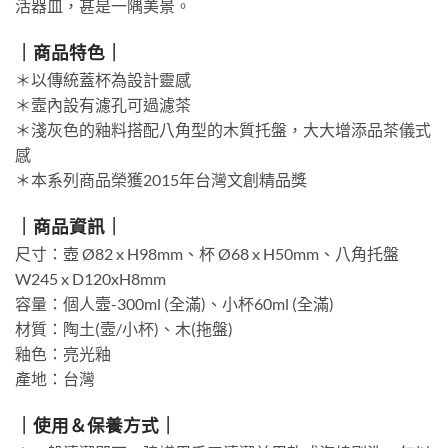
活器皿，甚是一隅美景。
｜商品特色｜
＊以傳統蓋杯為設計靈感
＊壼內設有濾孔可過濾茶
＊淺灰色的釉料搭配八角型的木質托盤，大大增添品茶儀式
感
＊本系列商品榮獲2015年台灣文創精品獎
｜商品資訊｜
尺寸：壺 Ø82 x H98mm、杯 Ø68 x H50mm、八角托盤
W245 x D120xH8mm
容量：個人壼-300ml (全滿)、小杯60ml (全滿)
材質：陶土(壼/小杯)、木(拖盤)
釉色：亮光釉
產地：台灣
｜使用＆保養方式｜