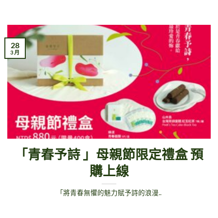
28
3 月
「青春予詩 」母親節限定禮盒 預
購上線
「將青春無懼的魅力賦予詩的浪漫..