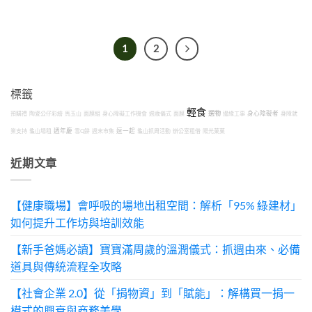
1
2
標籤
輕食
選物
預購禮
陶瓷公仔彩繪
馬玉山
面膜組
身心障礙工作機會
週歲儀式
面膜
邊緣工事
身心障礙者
身障就
業支持
龜山場租
週年慶
雪Q餅
週末市集
逗一起
龜山抓周活動
辦公室租借
陽光菓菓
近期文章
【健康職場】會呼吸的場地出租空間：解析「95% 綠建材」
如何提升工作坊與培訓效能
【新手爸媽必讀】寶寶滿周歲的溫潤儀式：抓週由來、必備
道具與傳統流程全攻略
【社會企業 2.0】從「捐物資」到「賦能」：解構買一捐一
模式的興衰與商務美學