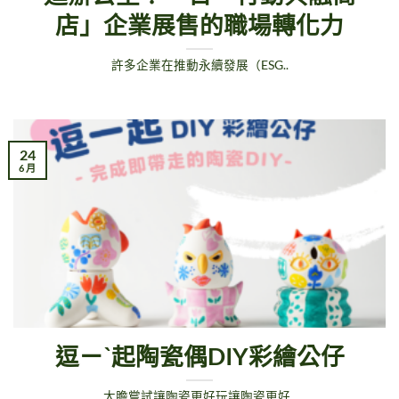
店」企業展售的職場轉化力
許多企業在推動永續發展（ESG..
24
6 月
逗ㄧˋ起陶瓷偶DIY彩繪公仔
大膽嘗試讓陶瓷更好玩讓陶瓷更好..