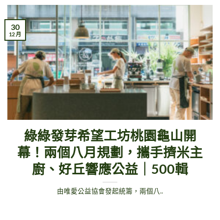
30
12 月
綠綠發芽希望工坊桃園龜山開
幕！兩個八月規劃，攜手擠米主
廚、好丘響應公益｜500輯
由唯愛公益協會發起統籌，兩個八..