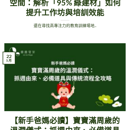
空間：解析「95% 綠建材」如何
提升工作坊與培訓效能
還在尋找高專注力的教育訓練場地..
22
5 月
【新手爸媽必讀】寶寶滿周歲的