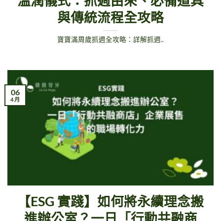
溫潤儀式：抓週由來、必備道具
與傳統流程全攻略
寶寶滿周歲抓週全攻略：詳解抓週..
06
4 月
【ESG 實踐】如何將永續理念搬
進辦公室？一日「行動共融商