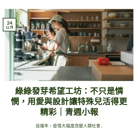
24
12 月
綠綠發芽希望工坊：不只是憐
憫，用愛與設計讓特殊兒活得更
精彩｜青週小報
這幾年，疫情大幅度改變人類社會..