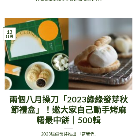
13
11 月
兩個八月操刀「2023綠綠發芽秋
節禮盒」！邀大家自己動手烤麻
糬最中餅｜500輯
2023綠綠發芽推出 「當我們..