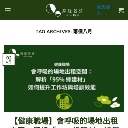
Skip
帳號/登
to
入
content
TAG ARCHIVES:
兩個八月
02
6 月
【健康職場】會呼吸的場地出租