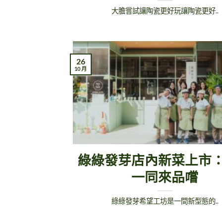
大膽嘗試讓陶瓷更好玩讓陶瓷更好..
26
10 月
綠綠發芽店內新菜上市
一同來品嚐
綠綠發芽希望工坊是一間新型態的..