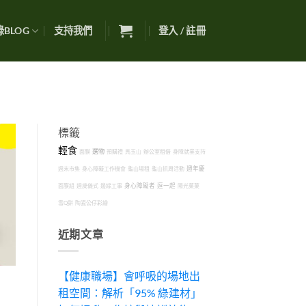
BLOG
支持我們
登入 / 註冊
標籤
輕食
選物
面膜
預購禮
馬玉山
辦公室租借
身障就業支持
週末市集
身心障礙工作機會
龜山場租
龜山抓周活動
週年慶
面膜組
週歲儀式
邊緣工事
身心障礙者
逗一起
陽光菓菓
雪Q餅
陶瓷公仔彩繪
近期文章
【健康職場】會呼吸的場地出
租空間：解析「95% 綠建材」