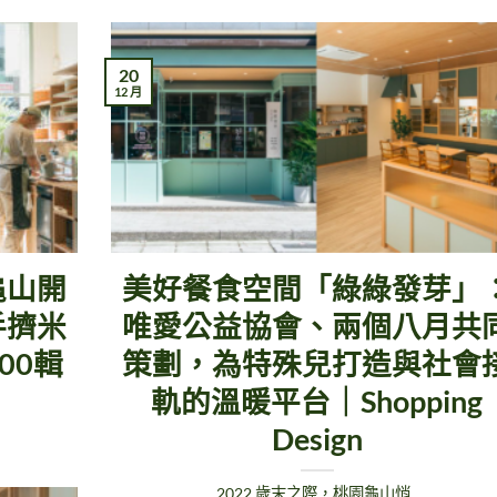
20
12 月
龜山開
美好餐食空間「綠綠發芽」
手擠米
唯愛公益協會、兩個八月共
00輯
策劃，為特殊兒打造與社會
軌的溫暖平台｜Shopping
Design
2022 歲末之際，桃園龜山悄..