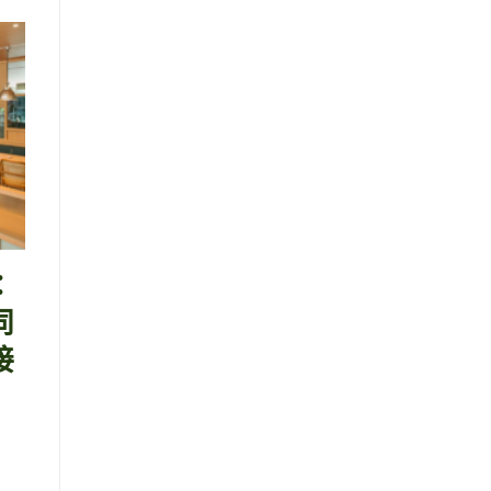
：
同
接