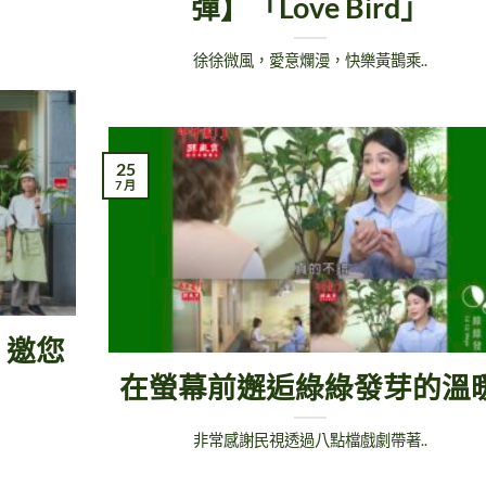
彈】「Love Bird」
徐徐微風，愛意爛漫，快樂黃鵲乘..
25
7 月
：邀您
在螢幕前邂逅綠綠發芽的溫
非常感謝民視透過八點檔戲劇帶著..