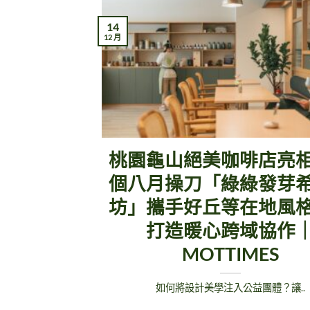
14
12 月
桃園龜山絕美咖啡店亮
個八月操刀「綠綠發芽
坊」攜手好丘等在地風
打造暖心跨域協作
MOTTIMES
如何將設計美學注入公益團體？讓..