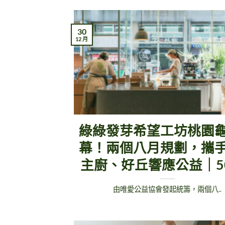
30
12 月
綠綠發芽希望工坊桃園
幕！兩個八月規劃，攜
主廚、好丘響應公益｜5
由唯愛公益協會發起統籌，兩個八..