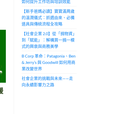
如何提升工作坊與培訓效能
【新手爸媽必讀】寶寶滿周歲
的溫潤儀式：抓週由來、必備
道具與傳統流程全攻略
【社會企業 2.0】從「捐物資」
到「賦能」：解構買一捐一模
式的興衰與商務美學
B Corp 革命：Patagonia、Ben
& Jerry’s 與 Goodwill 如何用商
業改變世界
社會企業的挑戰與未來——走
向永續影響力之路
暖