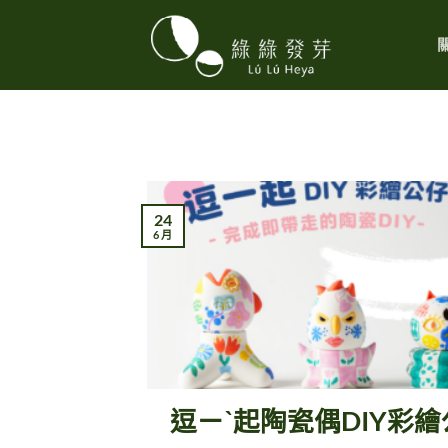
Skip
to
content
24
6 月
逗ㄧˋ起陶瓷偶DIY彩