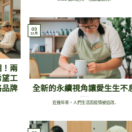
03
12 月
相！兩
希望工
格品牌
全新的永續視角讓愛生生不
｜
近幾年來，人們生活因疫情被迫改..