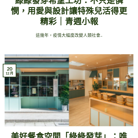
綠綠發芽希望工坊：不只是憐
憫，用愛與設計讓特殊兒活得更
精彩｜青週小報
這幾年，疫情大幅度改變人類社會..
20
12 月
美好餐食空間「綠綠發芽」：唯