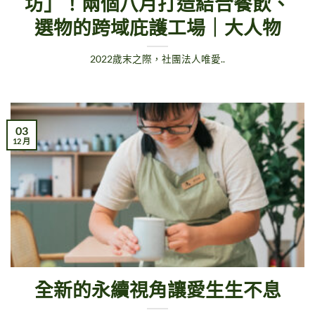
坊」！兩個八月打造結合餐飲、
選物的跨域庇護工場｜大人物
2022歲末之際，社團法人唯愛..
03
12 月
全新的永續視角讓愛生生不息