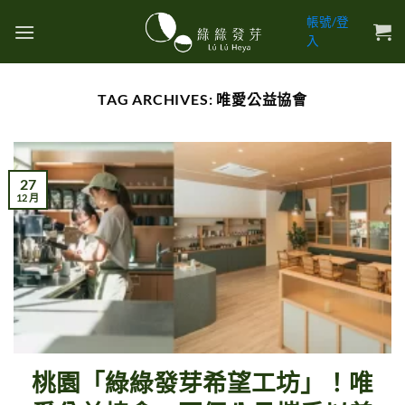
Skip
帳號/登
to
入
content
TAG ARCHIVES:
唯愛公益協會
27
12 月
桃園「綠綠發芽希望工坊」！唯