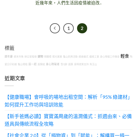
近幾年來，人們生活因疫情被迫改..
1
2
標籤
輕食
選物
週年慶
週末市集
辦公室租借
預購禮
陽光菓菓
龜山抓周活動
週歲儀式
邊緣工事
身心障礙工作機會
陶
瓷公仔彩繪
龜山場租
逗一起
面膜組
身心障礙者
雪Q餅
面膜
身障就業支持
馬玉山
近期文章
【健康職場】會呼吸的場地出租空間：解析「95% 綠建材」
如何提升工作坊與培訓效能
【新手爸媽必讀】寶寶滿周歲的溫潤儀式：抓週由來、必備
道具與傳統流程全攻略
【社會企業 2.0】從「捐物資」到「賦能」：解構買一捐一