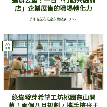
進辦公室？一日「行動共融商
店」企業展售的職場轉化力
許多企業在推動永續發展（ESG..
30
12 月
綠綠發芽希望工坊桃園龜山開
幕！兩個八月規劃，攜手擠米主