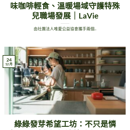
味咖啡輕食、溫暖場域守護特殊
兒職場發展｜LaVie
由社團法人唯愛公益協會攜手兩個..
24
12 月
綠綠發芽希望工坊：不只是憐