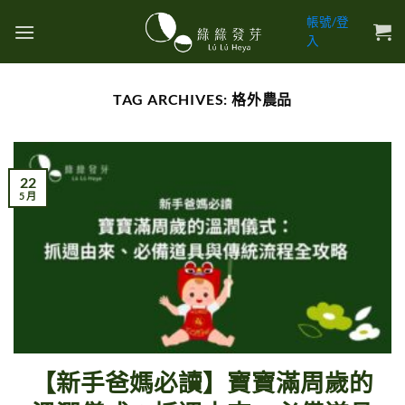
Skip
帳號/登
to
入
content
TAG ARCHIVES:
格外農品
22
5 月
【新手爸媽必讀】寶寶滿周歲的