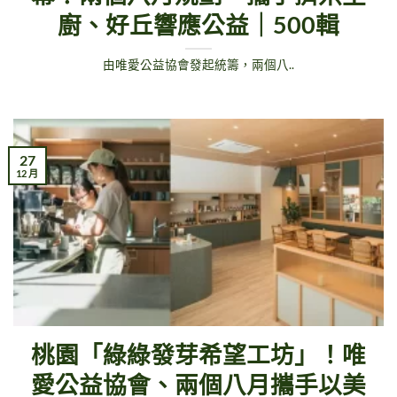
廚、好丘響應公益｜500輯
由唯愛公益協會發起統籌，兩個八..
27
12 月
桃園「綠綠發芽希望工坊」！唯
愛公益協會、兩個八月攜手以美