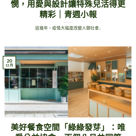
憫，用愛與設計讓特殊兒活得更
精彩｜青週小報
這幾年，疫情大幅度改變人類社會..
20
12 月
美好餐食空間「綠綠發芽」：唯