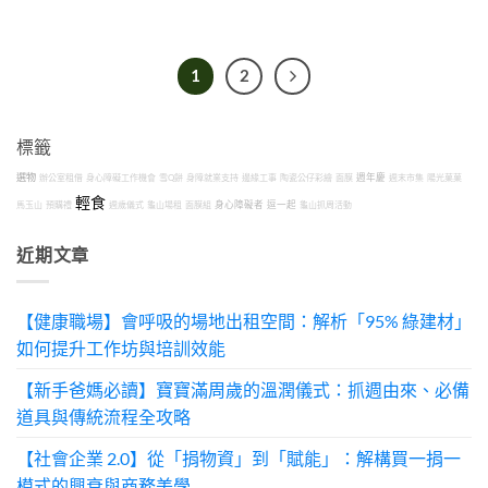
1
2
標籤
選物
辦公室租借
身心障礙工作機會
雪Q餅
身障就業支持
邊緣工事
陶瓷公仔彩繪
面膜
週年慶
週末市集
陽光菓菓
輕食
馬玉山
預購禮
週歲儀式
龜山場租
面膜組
身心障礙者
逗一起
龜山抓周活動
近期文章
【健康職場】會呼吸的場地出租空間：解析「95% 綠建材」
如何提升工作坊與培訓效能
【新手爸媽必讀】寶寶滿周歲的溫潤儀式：抓週由來、必備
道具與傳統流程全攻略
【社會企業 2.0】從「捐物資」到「賦能」：解構買一捐一
模式的興衰與商務美學