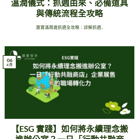
溫潤儀式：抓週由來、必備道具
與傳統流程全攻略
寶寶滿周歲抓週全攻略：詳解抓週..
06
4 月
【ESG 實踐】如何將永續理念搬