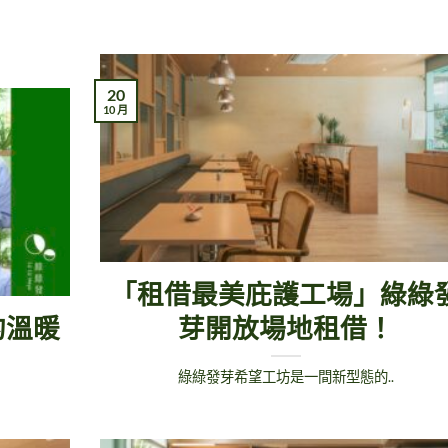
20
10 月
「租借最美庇護工場」綠綠
的溫暖
芽開放場地租借！
綠綠發芽希望工坊是一間新型態的..