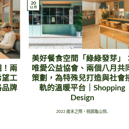
20
12 月
美好餐食空間「綠綠發芽」
相！兩
唯愛公益協會、兩個八月共
希望工
策劃，為特殊兒打造與社會
格品牌
軌的溫暖平台｜Shopping
｜
Design
2022 歲末之際，桃園龜山悄..