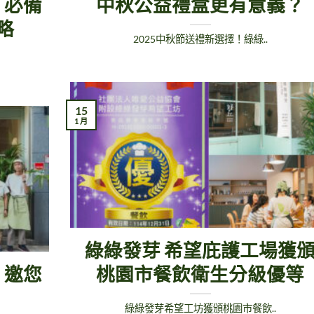
、必備
中秋公益禮盒更有意義？
略
2025中秋節送禮新選擇！綠綠..
15
1 月
綠綠發芽 希望庇護工場獲
：邀您
桃園市餐飲衛生分級優等
綠綠發芽希望工坊獲頒桃園市餐飲..