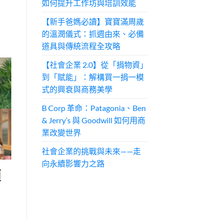
如何提升工作坊與培訓效能
【新手爸媽必讀】寶寶滿周歲
的溫潤儀式：抓週由來、必備
道具與傳統流程全攻略
【社會企業 2.0】從「捐物資」
到「賦能」：解構買一捐一模
式的興衰與商務美學
B Corp 革命：Patagonia、Ben
& Jerry’s 與 Goodwill 如何用商
業改變世界
社會企業的挑戰與未來——走
向永續影響力之路
頒