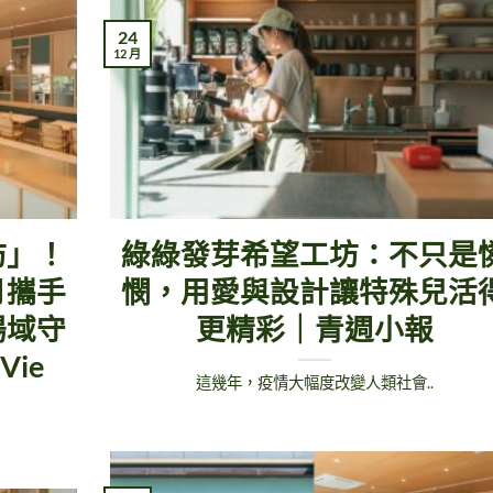
24
12 月
坊」！
綠綠發芽希望工坊：不只是
月攜手
憫，用愛與設計讓特殊兒活
場域守
更精彩｜青週小報
ie
這幾年，疫情大幅度改變人類社會..