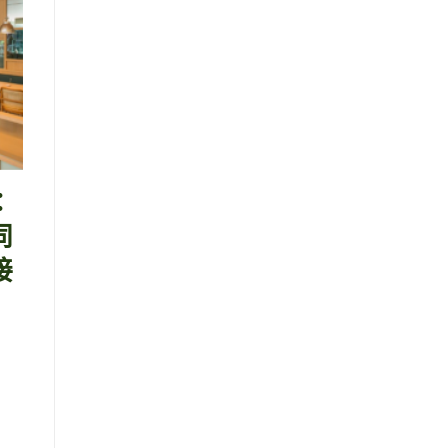
：
同
接