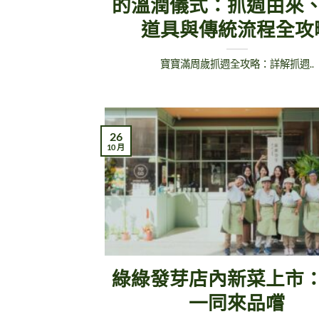
的溫潤儀式：抓週由來
道具與傳統流程全攻
寶寶滿周歲抓週全攻略：詳解抓週..
26
10 月
綠綠發芽店內新菜上市
一同來品嚐