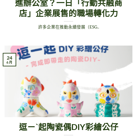
進辦公室？一日「行動共融商
店」企業展售的職場轉化力
許多企業在推動永續發展（ESG..
24
6 月
逗ㄧˋ起陶瓷偶DIY彩繪公仔