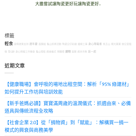
大膽嘗試讓陶瓷更好玩讓陶瓷更好..
標籤
輕食
身障就業支持
週年慶
面膜組
龜山抓周活動
陶瓷公仔彩繪
邊緣工事
身心障礙者
馬玉山
陽光菓菓
辦公室租
選物
借
雪Q餅
身心障礙工作機會
龜山場租
週歲儀式
預購禮
面膜
週末市集
逗一起
近期文章
【健康職場】會呼吸的場地出租空間：解析「95% 綠建材」
如何提升工作坊與培訓效能
【新手爸媽必讀】寶寶滿周歲的溫潤儀式：抓週由來、必備
道具與傳統流程全攻略
【社會企業 2.0】從「捐物資」到「賦能」：解構買一捐一
模式的興衰與商務美學