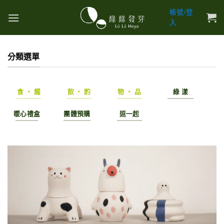
Skip
帳號/登
to
入
content
分類選單
食 ・ 饈
飲 ・ 酌
物 ・ 品
綠 漾
暖心禮盒
團體預購
逗一起