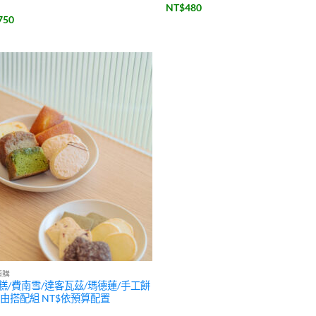
NT$
480
750
預購
糕/費南雪/達客瓦茲/瑪德蓮/手工餅
自由搭配組 NT$依預算配置