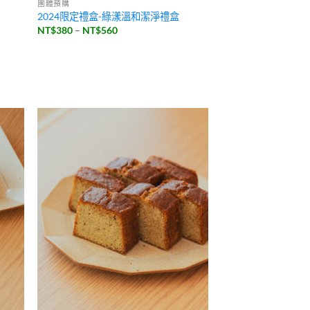
團體預購
2024限定禮盒-綠漾溫和潔淨禮盒
價
NT$
380
–
NT$
560
格
範
圍：
NT$380
到
NT$560