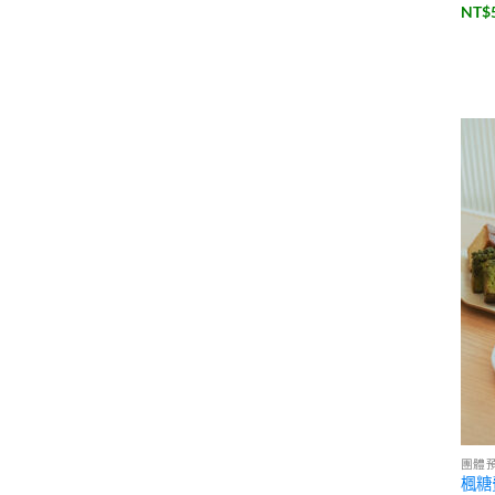
NT$
團體
楓糖