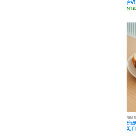
合組
NT$
團體
磅蛋
乾 