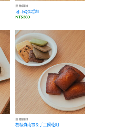
團體預購
可口磅蛋糕組
NT$
380
團體預購
楓糖費南雪＆手工餅乾組