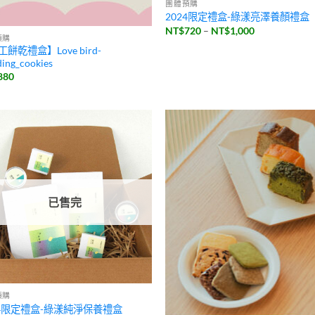
團體預購
2024限定禮盒-綠漾亮澤養顏禮盒
價
NT$
720
–
NT$
1,000
預購
格
範
餅乾禮盒】Love bird-
圍：
ing_cookies
NT$720
880
到
NT$1,000
已售完
預購
24限定禮盒-綠漾純淨保養禮盒