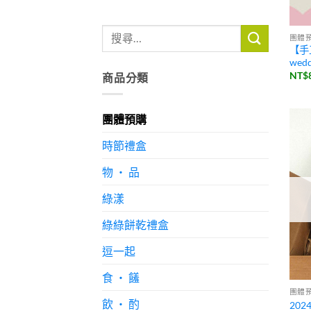
團體
【手工
wedd
NT$
商品分類
團體預購
時節禮盒
物 ・ 品
綠漾
綠綠餅乾禮盒
逗一起
食 ・ 饈
團體
飲 ・ 酌
20