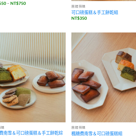
價
550
–
NT$
750
團體預購
格
範
可口磅蛋糕＆手工餅乾組
圍：
NT$
350
NT$550
到
NT$750
預購
團體預購
費南雪＆可口磅蛋糕＆手工餅乾綜
楓糖費南雪＆可口磅蛋糕組