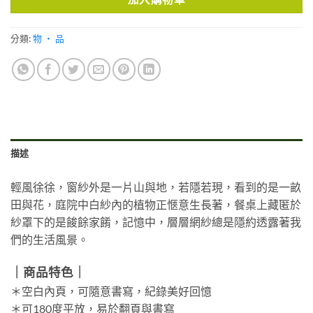
分類:
物 ・ 品
描述
輕風徐徐，窗紗外是一片山與地，若隱若現，看到的是一畝
田與花，庭院中白紗內的植物正愜意生長著，餐桌上藏匿於
紗罩下的是餕餘家餚，記憶中，層層網紗總是隱約透露著我
們的生活風景。
｜商品特色｜
＊空白內頁，可隨意書寫，紀錄美好回憶
＊可180度平放，易於翻頁與書寫