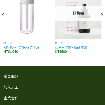
已售完
物 ・ 品
物 ・ 品
KINTO – TO GO BOTTLE
女兒 – 空間 / 織品噴霧
NT$
1,060
NT$
680
常見問題
加入志工
企業合作