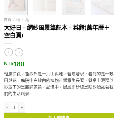
首頁
/
物 ・ 品
大好日 – 網紗風景筆記本 – 菜餚(萬年曆＋
空白頁)
180
NT$
輕風徐徐，窗紗外是一片山與地，若隱若現，看到的是一畝
田與花，庭院中白紗內的植物正愜意生長著，餐桌上藏匿於
紗罩下的是餕餘家餚，記憶中，層層網紗總是隱約透露著我
們的生活風景。
大好日 - 網紗風景筆記本 - 菜餚(萬年曆＋空白頁) 數量
加入購物車