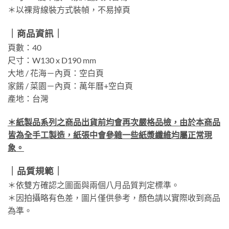
＊以裸背線裝方式裝幀，不易掉頁
｜商品資訊｜
頁數：40
尺寸：W130 x D190 mm
大地 / 花海－內頁：空白頁
家餚 / 菜園－內頁：萬年曆+空白頁
產地：台灣
＊紙製品系列之商品出貨前均會再次嚴格品檢，由於本商品
皆為全手工製造，紙張中會參雜一些紙漿纖維均屬正常現
象。
｜品質規範｜
＊依雙方確認之圖面與兩個八月品質判定標準。
＊因拍攝略有色差，圖片僅供參考，顏色請以實際收到商品
為準。