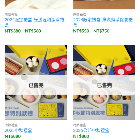
團體預購
團體預購
2024限定禮盒-綠漾溫和潔淨禮
2024限定禮盒-綠漾純淨保養禮
盒
盒
價
價
NT$
380
–
NT$
560
NT$
550
–
NT$
750
格
格
範
範
圍：
圍：
NT$380
NT$550
到
到
NT$560
NT$750
已售完
已售完
時節禮盒
時節禮盒
2025中秋禮盒
2025公益中秋禮盒
NT$
880
NT$
880