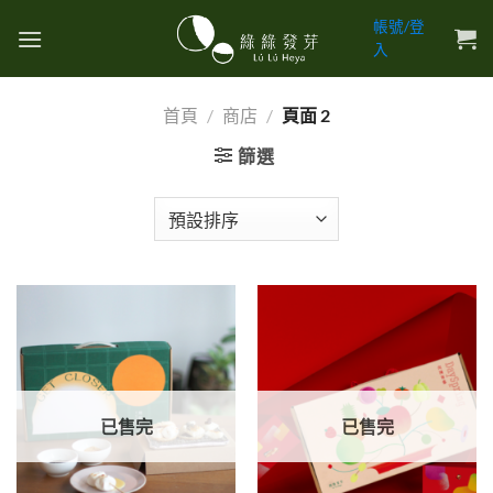
Skip
帳號/登
to
入
content
首頁
/
商店
/
頁面 2
篩選
已售完
已售完