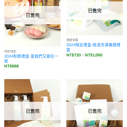
已售完
已售完
團體預購
2024限定禮盒-綠漾亮澤養顏禮
盒
時節禮盒
價
NT$
720
–
NT$
1,000
2024秋節禮盒-當我們又甜在一
格
起
範
圍：
NT$
888
NT$720
到
NT$1,000
已售完
已售完