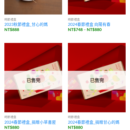
時節禮盒
時節禮盒
2023秋節禮盒_甘心的媽
2024春節禮盒 向陽有春
價
NT$
888
NT$
748
–
NT$
880
格
範
圍：
NT$748
到
NT$880
已售完
已售完
時節禮盒
時節禮盒
2024春節禮盒_捐贈小草書屋
2024春節禮盒_捐贈甘心的媽
NT$
880
NT$
880