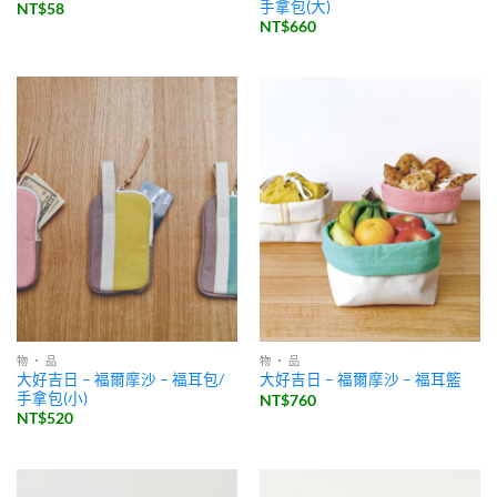
手拿包(大)
NT$
58
NT$
660
物 ・ 品
物 ・ 品
大好吉日 – 福爾摩沙 – 福耳包/
大好吉日 – 福爾摩沙 – 福耳籃
手拿包(小)
NT$
760
NT$
520