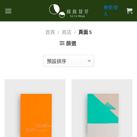
Skip
帳號/登
to
入
content
首頁
/
商店
/
頁面 5
篩選