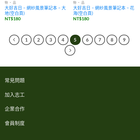
物 ・ 品
物 ・ 品
大好吉日 – 網紗風景筆記本 – 大
大好吉日 – 網紗風景筆記本 – 花
地(空白頁)
海(空白頁)
NT$
180
NT$
180
1
2
3
4
5
6
7
8
9
常見問題
加入志工
企業合作
會員制度