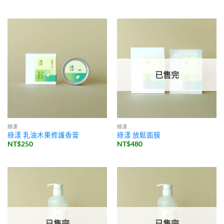
已售完
綠漾
綠漾
綠漾 乳油木果修護香膏
綠漾 放鬆面膜
NT$
250
NT$
480
已售完
已售完