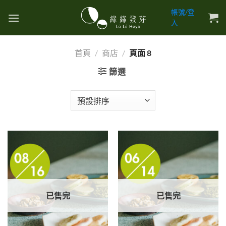
Skip
帳號/登
to
入
content
首頁
/
商店
/
頁面 8
篩選
已售完
已售完