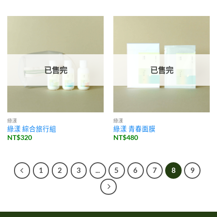
已售完
已售完
綠漾
綠漾
綠漾 綜合旅行組
綠漾 青春面膜
NT$
320
NT$
480
1
2
3
...
5
6
7
8
9