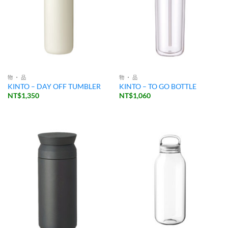
物 ・ 品
物 ・ 品
KINTO – DAY OFF TUMBLER
KINTO – TO GO BOTTLE
NT$
1,350
NT$
1,060