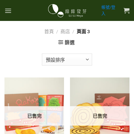
Skip
帳號/登
to
入
content
首頁
/
商店
/
頁面 3
篩選
已售完
已售完