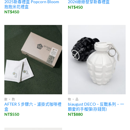
2025新春禮盒 Popcorn Bloom
2026綠綠發芽新春禮盒
抱抱米花禮盒
NT$
450
NT$
450
飲 ・ 酌
物 ・ 品
AFTER 5 步驟六 – 濾掛式咖啡禮
biaugust DECO – 反戰系列 – 一
盒
顆愛的手榴彈(存錢筒)
NT$
550
NT$
880