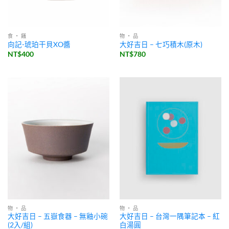
食 ・ 饈
物 ・ 品
向記-琥珀干貝XO醬
大好吉日 – 七巧積木(原木)
NT$
400
NT$
780
物 ・ 品
物 ・ 品
大好吉日 – 五嶽食器 – 無釉小碗
大好吉日 – 台灣一隅筆記本 – 紅
(2入/組)
白湯圓