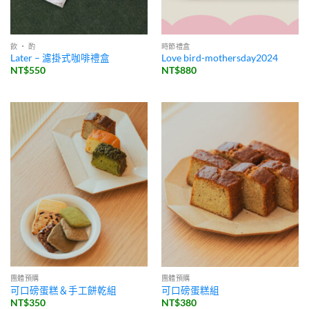
飲 ・ 酌
時節禮盒
Later – 濾掛式咖啡禮盒
Love bird-mothersday2024
NT$
550
NT$
880
團體預購
團體預購
可口磅蛋糕＆手工餅乾組
可口磅蛋糕組
NT$
350
NT$
380