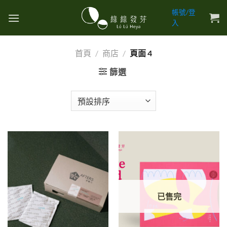
Skip
帳號/登
to
入
content
首頁
/
商店
/
頁面 4
篩選
已售完