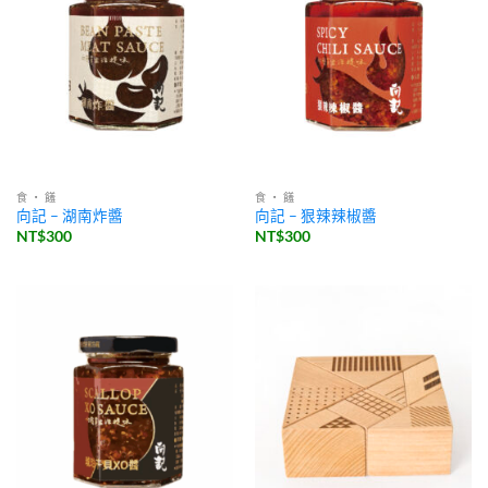
食 ・ 饈
食 ・ 饈
向記 – 湖南炸醬
向記 – 狠辣辣椒醬
NT$
300
NT$
300